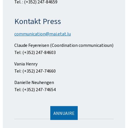
Tel. : (+352) 247-84659
Kontakt Press
communication@mai.etat.lu
Claude Feyereisen (Coordination communicatioun)
Tel: (+352) 247-84603
Vania Henry
Tel: (+352) 247-74660
Danielle Neuhengen
Tel: (+352) 247-74654
ANNUAIRE