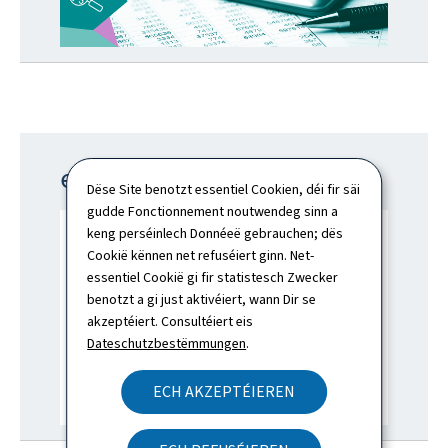
eID
Dëse Site benotzt essentiel Cookien, déi fir säi
gudde Fonctionnement noutwendeg sinn a
keng perséinlech Donnéeë gebrauchen; dës
Cookië kënnen net refuséiert ginn. Net-
essentiel Cookië gi fir statistesch Zwecker
benotzt a gi just aktivéiert, wann Dir se
akzeptéiert. Consultéiert eis
Dateschutzbestëmmungen
.
ECH AKZEPTÉIEREN