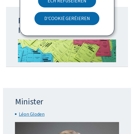
ECH REFUSÉIEREN
Prioritéits- an
D'COOKIË GERÉIEREN
Invaliditéitskaarten
Minister
Léon Gloden