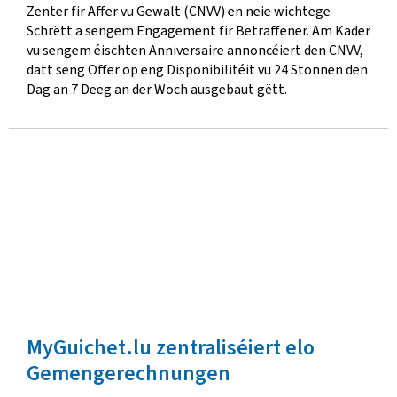
Zenter fir Affer vu Gewalt (CNVV) en neie wichtege
Schrëtt a sengem Engagement fir Betraffener. Am Kader
vu sengem éischten Anniversaire annoncéiert den CNVV,
datt seng Offer op eng Disponibilitéit vu 24 Stonnen den
Dag an 7 Deeg an der Woch ausgebaut gëtt.
MyGuichet.lu zentraliséiert elo
Gemengerechnungen