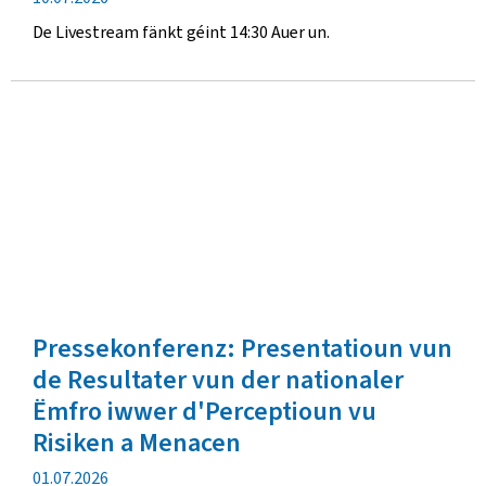
De Livestream fänkt géint 14:30 Auer un.
Pressekonferenz: Presentatioun vun
de Resultater vun der nationaler
Ëmfro iwwer d'Perceptioun vu
Risiken a Menacen
Verëffentlechungsdatum
01.07.2026