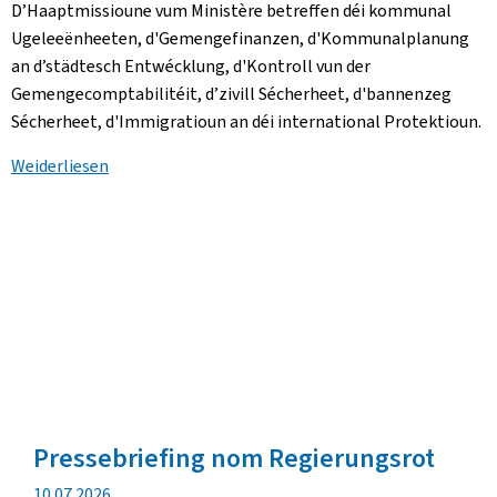
D’Haaptmissioune vum Ministère betreffen déi kommunal
Ugeleeënheeten, d'Gemengefinanzen, d'Kommunalplanung
an d’städtesch Entwécklung, d'Kontroll vun der
Gemengecomptabilitéit, d’zivill Sécherheet, d'bannenzeg
Sécherheet, d'Immigratioun an déi international Protektioun.
Weiderliesen
Pressebriefing nom Regierungsrot
Verëffentlechungsdatum
10.07.2026