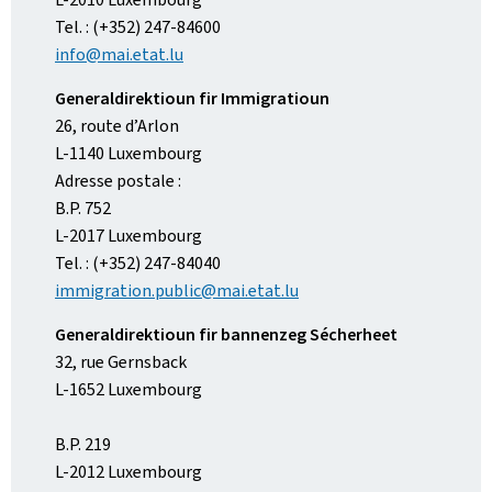
Tel. : (+352) 247-84600
info@mai.etat.lu
Generaldirektioun fir Immigratioun
26, route d’Arlon
L-1140 Luxembourg
Adresse postale :
B.P. 752
L-2017 Luxembourg
Tel. : (+352) 247-84040
immigration.public@mai.etat.lu
Generaldirektioun fir bannenzeg Sécherheet
32, rue Gernsback
L-1652 Luxembourg
B.P. 219
L-2012 Luxembourg