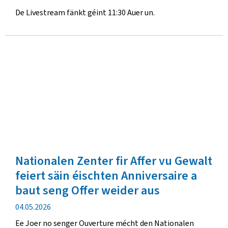
De Livestream fänkt géint 11:30 Auer un.
Nationalen Zenter fir Affer vu Gewalt
feiert säin éischten Anniversaire a
baut seng Offer weider aus
Verëffentlechungsdatum
04.05.2026
Ee Joer no senger Ouverture mécht den Nationalen