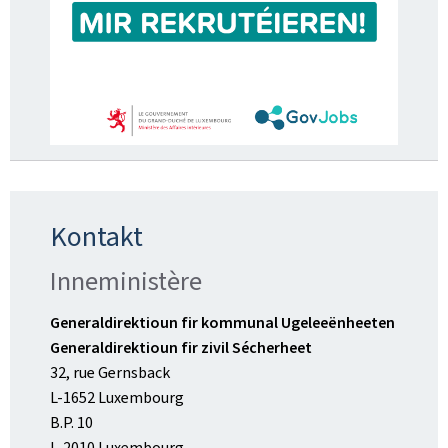
Kontakt
Inneministère
Generaldirektioun fir kommunal Ugeleeënheeten
Generaldirektioun fir zivil Sécherheet
32, rue Gernsback
L-1652 Luxembourg
B.P. 10
L-2010 Luxembourg