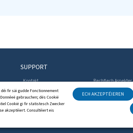
SUPPORT
Kontakt
Rechtlech Aspekter
 déi fir säi gudde Fonctionnement
ECH AKZEPTÉIEREN
Sitemap
Accessibilitéitserklä
h Donnéeë gebrauchen; dës Cookië
tiel Cookië gi fir statistesch Zwecker
Iwwert dës Websäit
Gestioun vu Cookien
 se akzeptéiert. Consultéiert eis