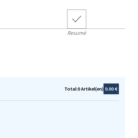
Resumé
Total:
0
Artikel(en)
0.00 €