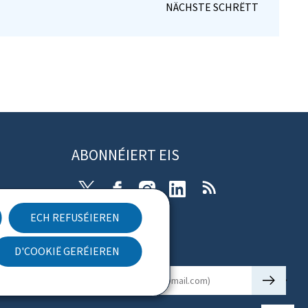
ABONNÉIERT EIS
X
Facebook
Instagram
Linkedin
RSS
ECH REFUSÉIEREN
rung
D'COOKIË GERÉIEREN
Newsletter
🡒
E-mail