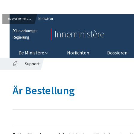
gouvernement.lu
Ministèren
D’Lëtzebuerger
Inneministère
Regierung
DE MINISTÈRE
De Ministère
Noriichten
Dossieren
Support
Startsäit
Är Bestellung