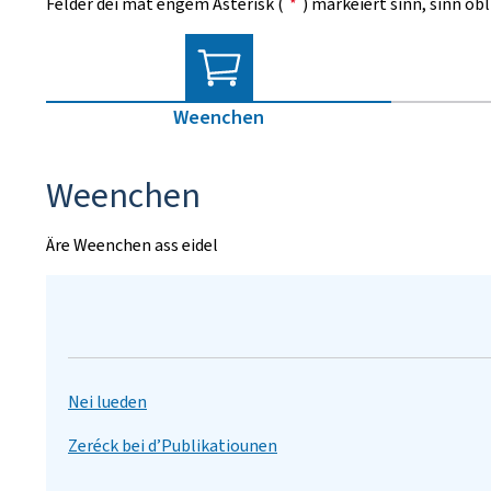
Felder déi mat engem Asterisk (
*
) markéiert sinn, sinn ob
Weenchen
Weenchen
Äre Weenchen ass eidel