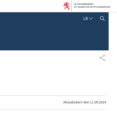
LËTZEBUERGE
LB
SHOW HIDE SEARCH
SHARE
Aktualiséiert den
11.09.2024