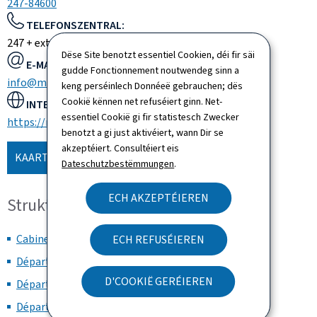
247-84600
TELEFONSZENTRAL:
247 + extension
Dëse Site benotzt essentiel Cookien, déi fir säi
E-MAIL:
gudde Fonctionnement noutwendeg sinn a
info@mai.etat.lu
keng perséinlech Donnéeë gebrauchen; dës
Cookië kënnen net refuséiert ginn. Net-
INTERNETSITE:
essentiel Cookië gi fir statistesch Zwecker
https://maint.gouvernement.lu
benotzt a gi just aktivéiert, wann Dir se
akzeptéiert. Consultéiert eis
KAART WEISEN
Dateschutzbestëmmungen
.
ECH AKZEPTÉIEREN
Struktur an Organisatioun
Cabinet ministériel
ECH REFUSÉIEREN
Département Communication
D'COOKIË GERÉIEREN
Département Ressources humaines
Département Budget et comptabilité