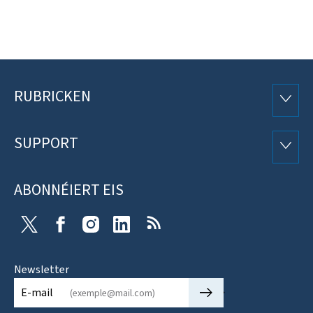
RUBRICKEN
Fousszeil
RUBRI
SUPPORT
SUPP
ABONNÉIERT EIS
X
Facebook
Instagram
Linkedin
RSS
Newsletter
🡒
E-mail