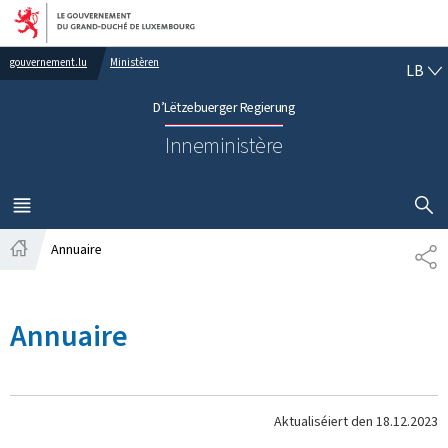
Bei den Haaptmenü goen
Bei den Inhalt goen
LË
gouvernement.lu
Ministèren
LB
D’Lëtzebuerger Regierung
Inneministère
SHOW H
MENÜ
HAAPT-
Annuaire
SH
Startsäit
Annuaire
Aktualiséiert den
18.12.2023