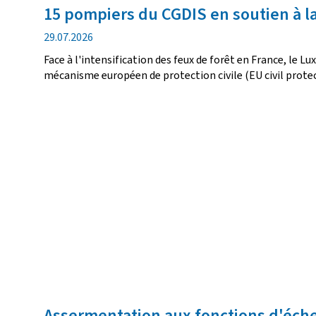
15 pompiers du CGDIS en soutien à l
date
29.07.2026
de
Face à l'intensification des feux de forêt en France, le 
publication
mécanisme européen de protection civile (EU civil prot
Assermentation aux fonctions d'éch