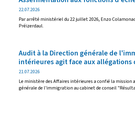
date
22.07.2026
de
Par arrêté ministériel du 22 juillet 2026, Enzo Colamo
publication
Préizerdaul.
Audit à la Direction générale de l'imm
intérieures agit face aux allégations
date
21.07.2026
de
Le ministère des Affaires intérieures a confié la missio
publication
générale de l'immigration au cabinet de conseil "Résulta