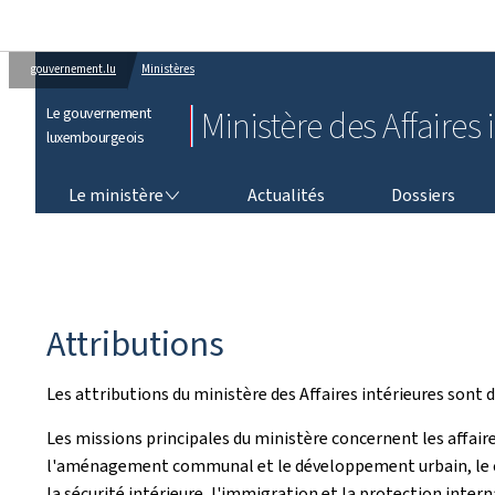
gouvernement.lu
Ministères
Le gouvernement
Ministère des Affaires 
luxembourgeois
LE MINISTÈRE
Le ministère
Actualités
Dossiers
Attributions
Les attributions du ministère des Affaires intérieures sont d
Les missions principales du ministère concernent les affa
l'aménagement communal et le développement urbain, le con
la sécurité intérieure, l'immigration et la protection intern