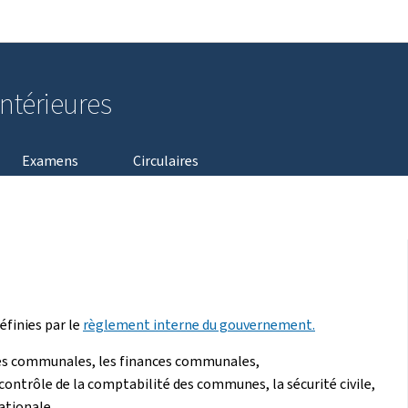
Aller au menu principal
Aller au contenu
intérieures
Examens
Circulaires
éfinies par le
règlement interne du gouvernement.
ires communales, les finances communales,
trôle de la comptabilité des communes, la sécurité civile,
ationale.