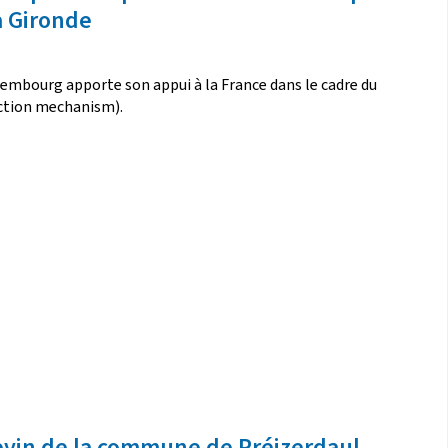
a Gironde
Luxembourg apporte son appui à la France dans le cadre du
ection mechanism).
evin de la commune de Préizerdaul