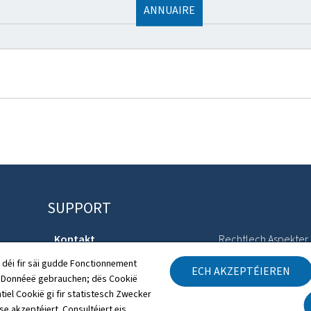
ANNUAIRE
SUPPORT
Kontakt
Rechtlech Aspekter
 déi fir säi gudde Fonctionnement
ECH AKZEPTÉIEREN
Sitemap
Accessibilitéitserklä
h Donnéeë gebrauchen; dës Cookië
tiel Cookië gi fir statistesch Zwecker
Iwwert dës Websäit
Gestioun vu Cookien
 se akzeptéiert. Consultéiert eis