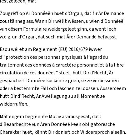
festzeleeën, mat.
Zougrëff op Är Donnéeën huet d'Organ, dat fir Är Demande
zoustänneg ass. Wann Dir wëllt wëssen, u wien d'Donnéeë
vun dësem Formulaire weidergeleet ginn, da went Iech
w.e.g. un d'Organ, dat sech mat Ärer Demande befaasst.
Esou wéi et am Reglement (EU) 2016/679 iwwer
d'"protection des personnes physiques à l'égard du
traitement des données à caractère personnel et à la libre
circulation de ces données" steet, hutt Dir d'Recht, Är
gespäichert Donnéeë kucken ze goen, se ze verbesseren
oder a bestëmmte Fäll och läschen ze loossen. Ausserdeem
hutt Dir d'Recht, Är Awëllegung zu all Moment ze
widderruffen.
Mat engem begrënnte Motiv a virausgesat, datt
d'Beaarbechte vun Ären Donnéeë keen obligatoresche
Charakter huet, kënnt Dir donieft och Widdersproch aleeën.