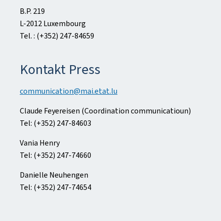
B.P. 219
L-2012 Luxembourg
Tel. : (+352) 247-84659
Kontakt Press
communication@mai.etat.lu
Claude Feyereisen (Coordination communicatioun)
Tel: (+352) 247-84603
Vania Henry
Tel: (+352) 247-74660
Danielle Neuhengen
Tel: (+352) 247-74654