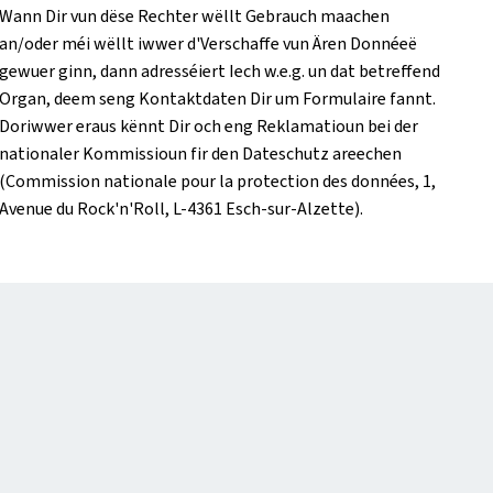
Wann Dir vun dëse Rechter wëllt Gebrauch maachen
an/oder méi wëllt iwwer d'Verschaffe vun Ären Donnéeë
gewuer ginn, dann adresséiert Iech w.e.g. un dat betreffend
Organ, deem seng Kontaktdaten Dir um Formulaire fannt.
Doriwwer eraus kënnt Dir och eng Reklamatioun bei der
nationaler Kommissioun fir den Dateschutz areechen
(Commission nationale pour la protection des données, 1,
Avenue du Rock'n'Roll, L-4361 Esch-sur-Alzette).