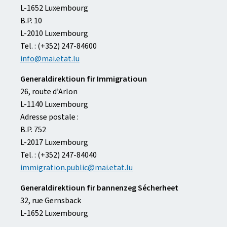
L-1652 Luxembourg
B.P. 10
L-2010 Luxembourg
Tel. : (+352) 247-84600
info@mai.etat.lu
Generaldirektioun fir Immigratioun
26, route d’Arlon
L-1140 Luxembourg
Adresse postale :
B.P. 752
L-2017 Luxembourg
Tel. : (+352) 247-84040
immigration.public@mai.etat.lu
Generaldirektioun fir bannenzeg Sécherheet
32, rue Gernsback
L-1652 Luxembourg