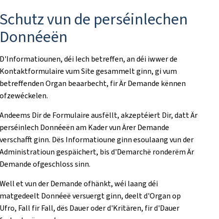
Schutz vun de perséinlechen
Donnéeën
D'Informatiounen, déi Iech betreffen, an déi iwwer de
Kontaktformulaire vum Site gesammelt ginn, gi vum
betreffenden Organ beaarbecht, fir Är Demande kënnen
ofzewéckelen.
Andeems Dir de Formulaire ausfëllt, akzeptéiert Dir, datt Är
perséinlech Donnéeën am Kader vun Ärer Demande
verschafft ginn. Dës Informatioune ginn esoulaang vun der
Administratioun gespäichert, bis d'Demarchë ronderëm Är
Demande ofgeschloss sinn.
Well et vun der Demande ofhänkt, wéi laang déi
matgedeelt Donnéeë versuergt ginn, deelt d'Organ op
Ufro, Fall fir Fall, dës Dauer oder d'Kritären, fir d'Dauer