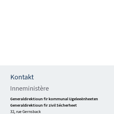
Kontakt
Inneministère
Generaldirektioun fir kommunal Ugeleeënheeten
Generaldirektioun fir zivil Sécherheet
32, rue Gernsback