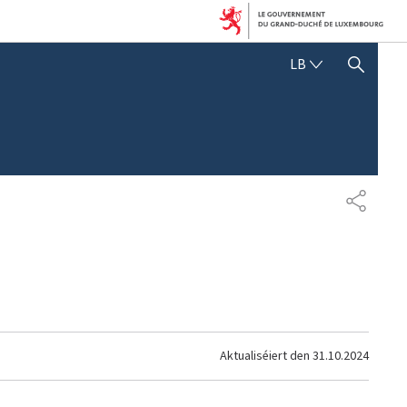
LËTZEBUERGE
LB
SHOW HIDE SEARCH
SHARE
Aktualiséiert den
31.10.2024