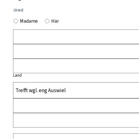
Uried
Madame
Här
Land