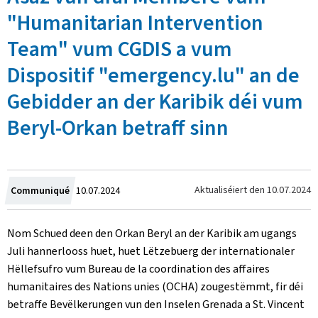
"Humanitarian Intervention
Team" vum CGDIS a vum
Dispositif "emergency.lu" an de
Gebidder an der Karibik déi vum
Beryl-Orkan betraff sinn
Created
Aktualiséiert den
10.07.2024
Communiqué
10.07.2024
on
Nom Schued deen den Orkan Beryl an der Karibik am ugangs
Juli hannerlooss huet, huet Lëtzebuerg der internationaler
Hëllefsufro vum Bureau de la coordination des affaires
humanitaires des Nations unies (OCHA) zougestëmmt, fir déi
betraffe Bevëlkerungen vun den Inselen Grenada a St. Vincent