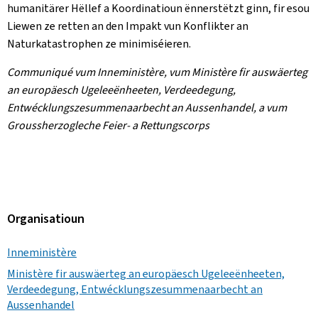
humanitärer Hëllef a Koordinatioun ënnerstëtzt ginn, fir esou
Liewen ze retten an den Impakt vun Konflikter an
Naturkatastrophen ze minimiséieren.
Communiqué vum Inneministère, vum Ministère fir auswäerteg
an europäesch Ugeleeënheeten, Verdeedegung,
Entwécklungszesummenaarbecht an Aussenhandel, a vum
Groussherzogleche Feier- a Rettungscorps
Organisatioun
Inneministère
Ministère fir auswäerteg an europäesch Ugeleeënheeten,
Verdeedegung, Entwécklungszesummenaarbecht an
Aussenhandel