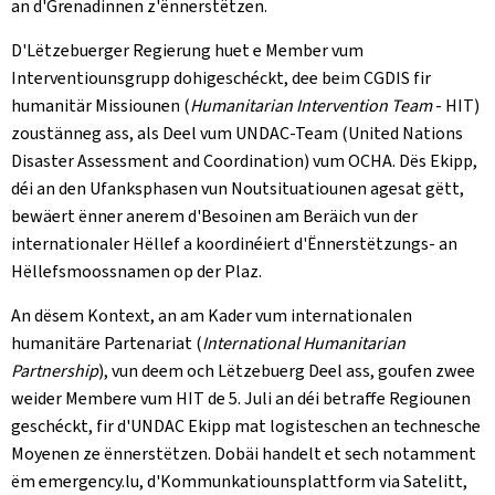
an d'Grenadinnen z'ënnerstëtzen.
D'Lëtzebuerger Regierung huet e Member vum
Interventiounsgrupp dohigeschéckt, dee beim CGDIS fir
humanitär Missiounen (
Humanitarian Intervention Team
- HIT)
zoustänneg ass, als Deel vum UNDAC-Team (United Nations
Disaster Assessment and Coordination) vum OCHA. Dës Ekipp,
déi an den Ufanksphasen vun Noutsituatiounen agesat gëtt,
bewäert ënner anerem d'Besoinen am Beräich vun der
internationaler Hëllef a koordinéiert d'Ënnerstëtzungs- an
Hëllefsmoossnamen op der Plaz.
An dësem Kontext, an am Kader vum internationalen
humanitäre Partenariat (
International Humanitarian
Partnership
), vun deem och Lëtzebuerg Deel ass, goufen zwee
weider Membere vum HIT de 5. Juli an déi betraffe Regiounen
geschéckt, fir d'UNDAC Ekipp mat logisteschen an technesche
Moyenen ze ënnerstëtzen. Dobäi handelt et sech notamment
ëm emergency.lu, d'Kommunkatiounsplattform via Satelitt,