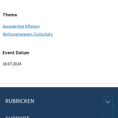
Thema
Auswäerteg Affairen
Rettungswiesen Zivilschutz
Event Datum
10.07.2024
RUBRICKEN
Fousszeil
RUBRI