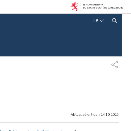
LËTZEBUERGE
LB
SHOW HIDE SEARCH
SHARE
Aktualiséiert den
24.10.2025