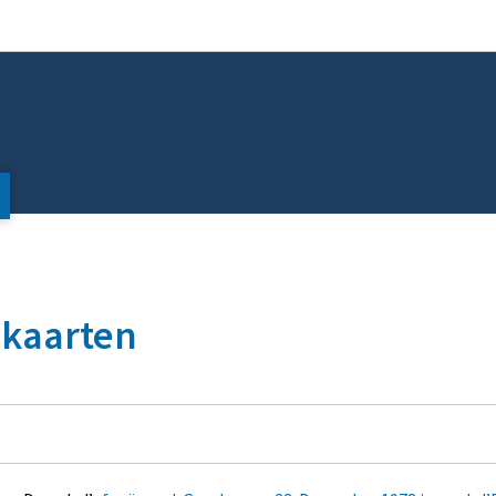
Bei den Haaptmenü goen
Bei den Inhalt goen
tskaarten