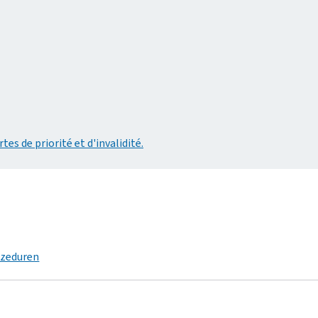
es de priorité et d'invalidité.
ozeduren