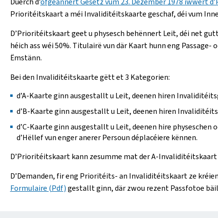
Duerch d’
ofgeännert Gesetz vum 23. Dezember 1978 iwwert d’Pri
Prioritéitskaart a méi Invaliditéitskaarte geschaf, déi vum In
D’Prioritéitskaart geet u physesch behënnert Leit, déi net gut
héich ass wéi 50%. Titulairë vun där Kaart hunn eng Passage- o
Ëmstänn.
Bei den Invaliditéitskaarte gëtt et 3 Kategorien:
d’A-Kaarte ginn ausgestallt u Leit, deenen hiren Invaliditéits
d’B-Kaarte ginn ausgestallt u Leit, deenen hiren Invaliditéit
d’C-Kaarte ginn ausgestallt u Leit, deenen hire physeschen o
d’Hëllef vun enger anerer Persoun déplacéiere kënnen.
D’Prioritéitskaart kann zesumme mat der A-Invaliditéitskaart 
D’Demanden, fir eng Prioritéits- an Invaliditéitskaart ze kré
Formulaire (Pdf)
gestallt ginn, där zwou rezent Passfotoe bäil