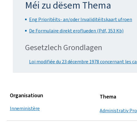
Méi zu dësem Thema
Eng Prioritéits- an/oder Invaliditéitskaart ufroen
De Formulaire direkt eroflueden (Pdf, 353 Kb)
Gesetzlech Grondlagen
Loi modifiée du 23 décembre 1978 concernant les cart
Organisatioun
Thema
Inneministère
Administrativ Pr