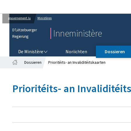
gouvernement.lu
Ministèren
D’Lëtzebuerger
Inneministère
Regierung
DE MINISTÈRE
De Ministère
Noriichten
Dossieren
Dossieren
Prioritéits- an Invaliditéitskaarten
Startsäit
Prioritéits- an Invaliditéi