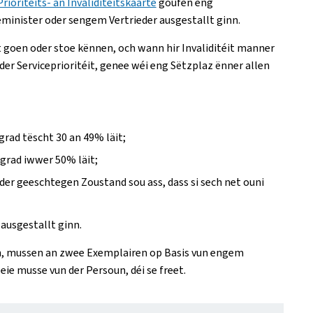
oritéits- an Invaliditéitskaarte
goufen eng
neminister oder sengem Vertrieder ausgestallt ginn.
t goen oder stoe kënnen, och wann hir Invaliditéit manner
der Serviceprioritéit, genee wéi eng Sëtzplaz ënner allen
grad tëscht 30 an 49% läit;
sgrad iwwer 50% läit;
der geeschtegen Zoustand sou ass, dass si sech net ouni
ausgestallt ginn.
ien, mussen an zwee Exemplairen op Basis vun engem
eie musse vun der Persoun, déi se freet.