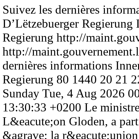
Suivez les dernières inform
D’Lëtzebuerger Regierung
Regierung
http://maint.gou
http://maint.gouvernement.l
dernières informations Inne
Regierung
80
1440
20
21
2
Sunday
Tue, 4 Aug 2026 0
13:30:33 +0200
Le ministre
L&eacute;on Gloden, a parti
&agrave; la r&eacute;union