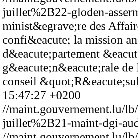
juillet%2B22-gloden-asserm
minist&egrave;re des Affair
confi&eacute; la mission a
d&eacute;partement &eacute
g&eacute;n&eacute;rale de 
conseil &quot;R&eacute;su
15:47:27 +0200
//maint.gouvernement.lu/
juillet%2B21-maint-dgi-aud
//maint.gouvernement.lu/