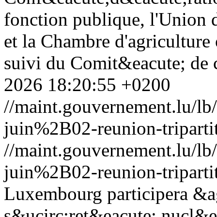
fonction publique, l'Union 
et la Chambre d'agriculture
suivi du Comit&eacute; de c
2026 18:20:55 +0200
//maint.gouvernement.lu/
juin%2B02-reunion-triparti
//maint.gouvernement.lu/
juin%2B02-reunion-triparti
Luxembourg participera &ag
s&ucirc;ret&eacute; nucl&ea