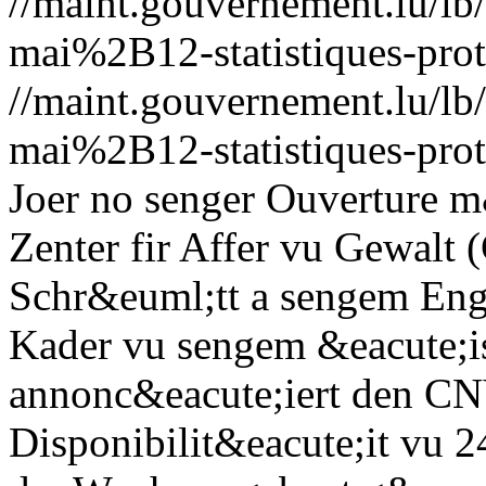
//maint.gouvernement.lu/
mai%2B12-statistiques-prote
//maint.gouvernement.lu/
mai%2B12-statistiques-prote
Joer no senger Ouverture m
Zenter fir Affer vu Gewalt
Schr&euml;tt a sengem Eng
Kader vu sengem &eacute;i
annonc&eacute;iert den CNV
Disponibilit&eacute;it vu 