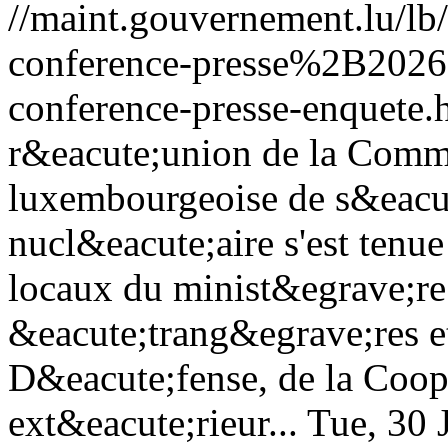
//maint.gouvernement.lu/l
conference-presse%2B202
conference-presse-enquete.
r&eacute;union de la Commi
luxembourgeoise de s&eacu
nucl&eacute;aire s'est ten
locaux du minist&egrave;re 
&eacute;trang&egrave;res e
D&eacute;fense, de la Coo
ext&eacute;rieur...
Tue, 30 