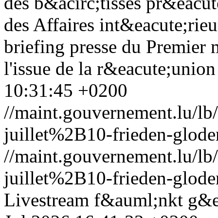
des b&acirc;tisses pr&eacut
des Affaires int&eacute;rie
briefing presse du Premier 
l'issue de la r&eacute;union
10:31:45 +0200
//maint.gouvernement.lu/
juillet%2B10-frieden-glode
//maint.gouvernement.lu/
juillet%2B10-frieden-glode
Livestream f&auml;nkt g&e