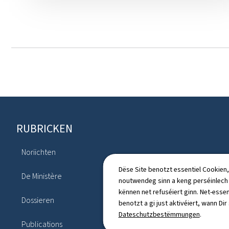
Fousszeil
RUBRICKEN
Noriichten
Agenda
Dëse Site benotzt essentiel Cookien,
De Ministère
noutwendeg sinn a keng perséinlec
Legislatioun
kënnen net refuséiert ginn. Net-essen
Dossieren
benotzt a gi just aktivéiert, wann Dir
Annuaire
Dateschutzbestëmmungen
.
Publications