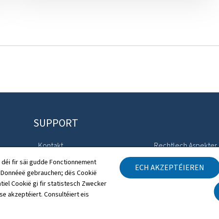
SUPPORT
Kontakt
Rechtlech Aspekter
 déi fir säi gudde Fonctionnement
ECH AKZEPTÉIEREN
Sitemap
Accessibilitéitserklä
h Donnéeë gebrauchen; dës Cookië
tiel Cookië gi fir statistesch Zwecker
Iwwert dës Websäit
Gestioun vu Cookien
 se akzeptéiert. Consultéiert eis