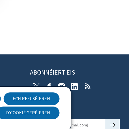
ABONNÉIERT EIS
X
Facebook
Instagram
Linkedin
RSS
ECH REFUSÉIEREN
rung
D'COOKIË GERÉIEREN
Newsletter
🡒
E-mail