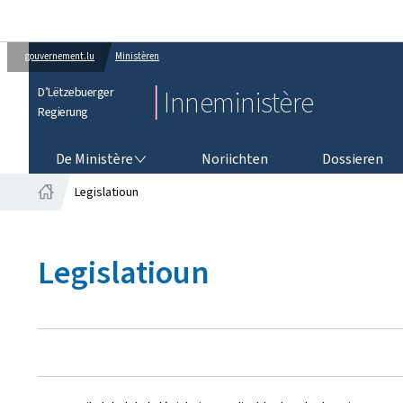
gouvernement.lu
Ministèren
D’Lëtzebuerger
Inneministère
Regierung
DE MINISTÈRE
De Ministère
Noriichten
Dossieren
Legislatioun
Startsäit
Legislatioun