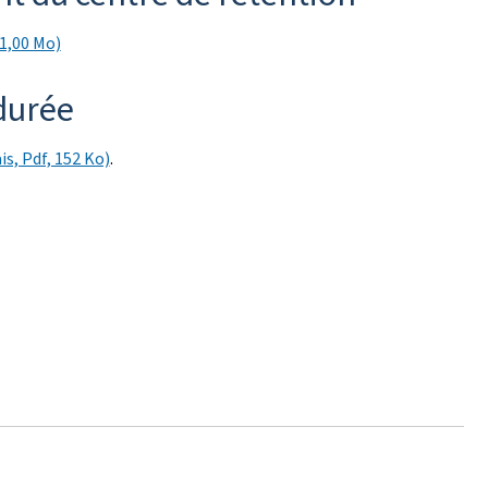
1,00 Mo)
 durée
is, Pdf, 152 Ko)
.