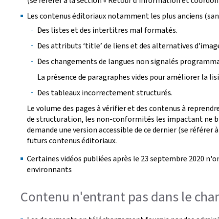
(se référer à la section « Retour d'information et coordon
Les contenus éditoriaux notamment les plus anciens (san
Des listes et des intertitres mal formatés.
Des attributs ‘title’ de liens et des alternatives d'ima
Des changements de langues non signalés programm
La présence de paragraphes vides pour améliorer la lisib
Des tableaux incorrectement structurés.
Le volume des pages à vérifier et des contenus à reprendre
de structuration, les non-conformités les impactant ne bl
demande une version accessible de ce dernier (se référer à
futurs contenus éditoriaux.
Certaines vidéos publiées après le 23 septembre 2020 n'on
environnants
Contenu n'entrant pas dans le cham