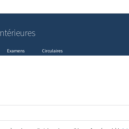
Aller au menu principal
Aller au contenu
intérieures
Examens
Circulaires
é