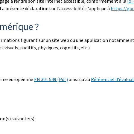
gage à rendre son site internet accessible, conformément à la
loi
a présente déclaration sur l'accessibilité s'applique à
https://go
umérique ?
nformations figurant sur un site web ou une application notamment
 visuels, auditifs, physiques, cognitifs, etc.).
orme européenne
EN 301 549 (Pdf)
ainsi qu'au
Référentiel d'évaluat
on(s) suivante(s) :