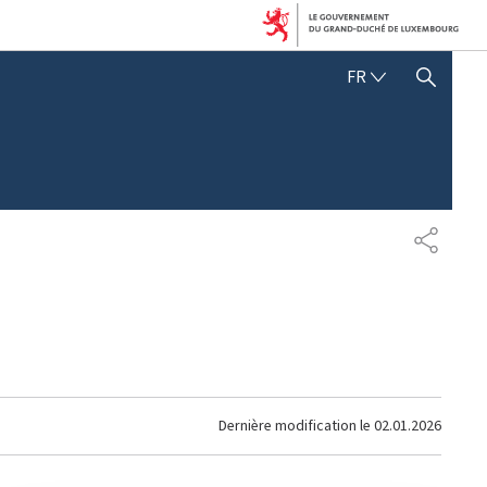
FRANÇAIS
FR
AFFICHER / MASQUER 
PARTAG
Dernière modification le
02.01.2026