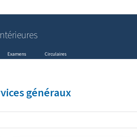
Aller au menu principal
Aller au contenu
intérieures
Examens
Circulaires
rvices généraux