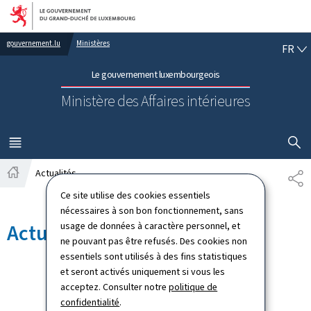
Aller au menu principal
Aller au contenu
FR
gouvernement.lu
Ministères
FR
Le gouvernement luxembourgeois
Ministère des Affaires intérieures
AFFICHER
MENU
PRINCIPAL
Actualités
PA
Accueil
Ce site utilise des cookies essentiels
nécessaires à son bon fonctionnement, sans
usage de données à caractère personnel, et
Actualités
ne pouvant pas être refusés. Des cookies non
essentiels sont utilisés à des fins statistiques
et seront activés uniquement si vous les
acceptez. Consulter notre
politique de
confidentialité
.