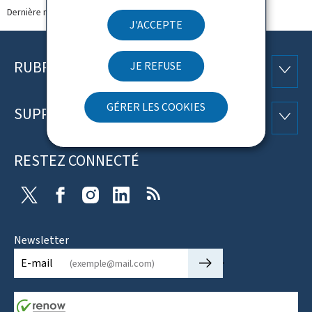
Dernière modification le
07.05.2025
J'ACCEPTE
RUBRIQUES
JE REFUSE
Pied
RUBRI
de
GÉRER LES COOKIES
SUPPORT
SUPP
page
RESTEZ CONNECTÉ
X
Facebook
Instagram
Linkedin
RSS
Newsletter
🡒
E-mail