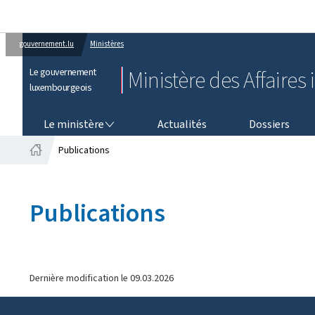
gouvernement.lu
Ministères
Le gouvernement
Ministère des Affaires 
luxembourgeois
LE MINISTÈRE
Le ministère
Actualités
Dossiers
Publications
Accueil
Publications
Dernière modification le
09.03.2026