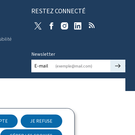
RESTEZ CONNECTÉ
X
Facebook
Instagram
Linkedin
RSS
ibilité
Newsletter
🡒
E-mail
EPTE
JE REFUSE