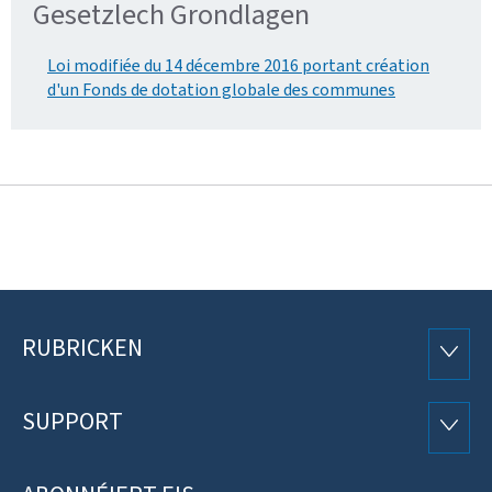
Gesetzlech Grondlagen
Loi modifiée du 14 décembre 2016 portant création
d'un Fonds de dotation globale des communes
RUBRICKEN
Fousszeil
RUBRI
SUPPORT
SUPP