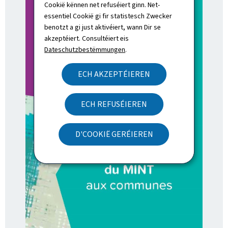
Cookië kënnen net refuséiert ginn. Net-
essentiel Cookië gi fir statistesch Zwecker
benotzt a gi just aktivéiert, wann Dir se
akzeptéiert. Consultéiert eis
Dateschutzbestëmmungen
.
ECH AKZEPTÉIEREN
ECH REFUSÉIEREN
D'COOKIË GERÉIEREN