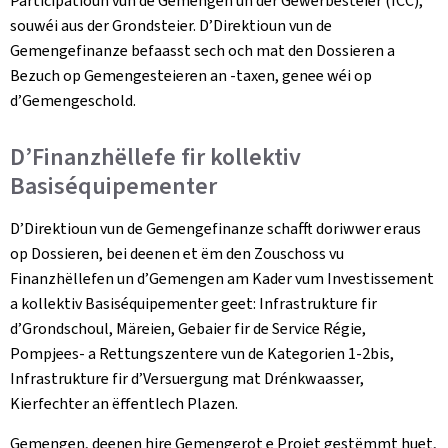
Participatioun vun de Gemengen un der Gewerbesteier (ICC),
souwéi aus der Grondsteier. D’Direktioun vun de
Gemengefinanze befaasst sech och mat den Dossieren a
Bezuch op Gemengesteieren an -taxen, genee wéi op
d’Gemengeschold.
D’Finanzhëllefe fir kollektiv
Basiséquipementer
D’Direktioun vun de Gemengefinanze schafft doriwwer eraus
op Dossieren, bei deenen et ëm den Zouschoss vu
Finanzhëllefen un d’Gemengen am Kader vum Investissement
a kollektiv Basiséquipementer geet: Infrastrukture fir
d’Grondschoul, Märeien, Gebaier fir de Service Régie,
Pompjees- a Rettungszentere vun de Kategorien 1-2bis,
Infrastrukture fir d’Versuergung mat Drénkwaasser,
Kierfechter an ëffentlech Plazen.
Gemengen, deenen hire Gemengerot e Projet gestëmmt huet,