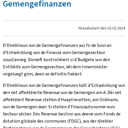
Gemengefinanzen
Aktualiséiert den
02.02.2024
D’Direktioun vun de Gemengefinanzen ass fir de Suivi an
d’Entwécklung vun de Finanze vum Gemengesecteur
zoustänneg. Donieft kontrolléiert si d’Budgete vun den
Entitéite vum Gemengesecteur, déi dem Inneminister
virgeluegt ginn, deen se definitiv fixéiert.
D’Direktioun vun de Gemengefinanzen hält d’Entwécklung vun
den net affektéierte Revenue vun de Gemengen am A. Déi net
affektéiert Revenue stellen d’Haaptrecetten, am Ordinaire,
vun de Gemengen duer. Si stellen d’Finanzautonomie vum
Secteur sécher. Dës Revenue bestinn aus deene vum Fonds de
dotation globale des communes (FDGC), aus der direkter