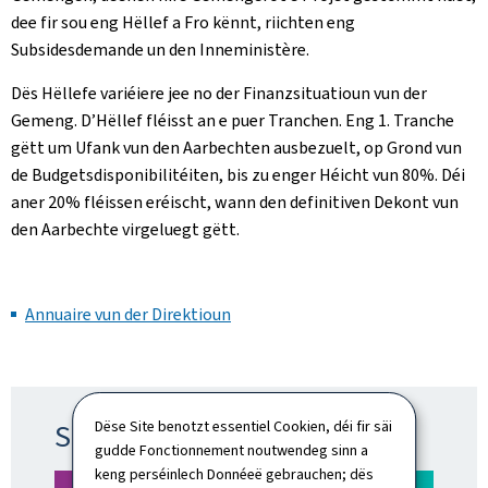
dee fir sou eng Hëllef a Fro kënnt, riichten eng
Subsidesdemande un den Inneministère.
Dës Hëllefe variéiere jee no der Finanzsituatioun vun der
Gemeng. D’Hëllef fléisst an e puer Tranchen. Eng 1. Tranche
gëtt um Ufank vun den Aarbechten ausbezuelt, op Grond vun
de Budgetsdisponibilitéiten, bis zu enger Héicht vun 80%. Déi
aner 20% fléissen eréischt, wann den definitiven Dekont vun
den Aarbechte virgeluegt gëtt.
Annuaire vun der Direktioun
Subsiden un d'Gemengen
Dëse Site benotzt essentiel Cookien, déi fir säi
gudde Fonctionnement noutwendeg sinn a
keng perséinlech Donnéeë gebrauchen; dës