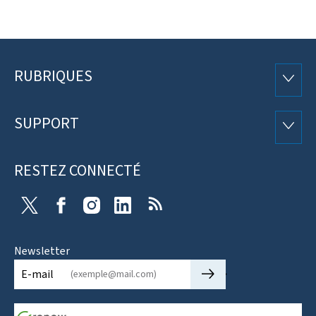
RUBRIQUES
Pied
RUBRI
de
SUPPORT
SUPP
page
RESTEZ CONNECTÉ
X
Facebook
Instagram
Linkedin
RSS
Newsletter
🡒
E-mail