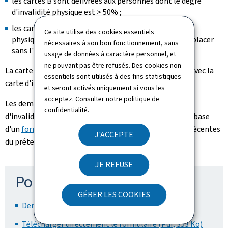
les cartes B sont délivrées aux personnes dont le degré
d'invalidité physique est > 50% ;
les cartes C sont délivrées aux personnes dont l'état
Ce site utilise des cookies essentiels
physique ou mental est tel qu'elles ne peuvent se déplacer
nécessaires à son bon fonctionnement, sans
sans l'assistance d'une tierce personne.
usage de données à caractère personnel, et
ne pouvant pas être refusés. Des cookies non
La carte de priorité peut être délivrée conjointement avec la
essentiels sont utilisés à des fins statistiques
carte d'invalidité A.
et seront activés uniquement si vous les
acceptez. Consulter notre
politique de
Les demandes en obtention des cartes de priorité et
confidentialité
.
d'invalidité sont à présenter en double exemplaire sur base
d'un
formulaire
, accompagné de deux photographies récentes
J'ACCEPTE
du prétendant-droit.
JE REFUSE
Pour en savoir plus
GÉRER LES COOKIES
Demander une carte d'invalidité et/ou de priorité
Télécharger directement le formulaire (Pdf, 353 Ko)