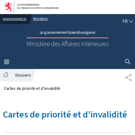
Aller au menu principal
Aller au contenu
FR
gouvernement.lu
Ministères
FR
Le gouvernement luxembourgeois
Ministère des Affaires intérieures
AFFICHER
MENU
PRINCIPAL
Dossiers
PA
Accueil
Cartes de priorité et d’invalidité
Cartes de priorité et d’invalidité