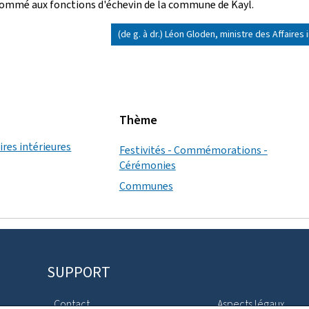
é nommé aux fonctions d'échevin de la commune de Kayl.
(de g. à dr.) Léon Gloden, ministre des Affaires
Thème
ires intérieures
Festivités - Commémorations -
Cérémonies
Communes
SUPPORT
Contact
Aspects légaux