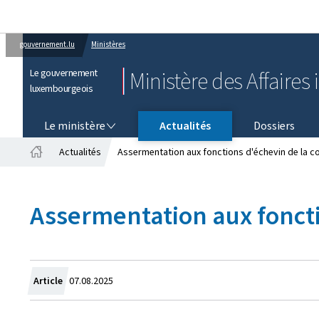
gouvernement.lu
Ministères
Le gouvernement
Ministère des Affaires 
luxembourgeois
LE MINISTÈRE
Le ministère
Actualités
Dossiers
Actualités
Assermentation aux fonctions d'échevin de la 
Accueil
Assermentation aux fonct
Crée
Article
07.08.2025
le