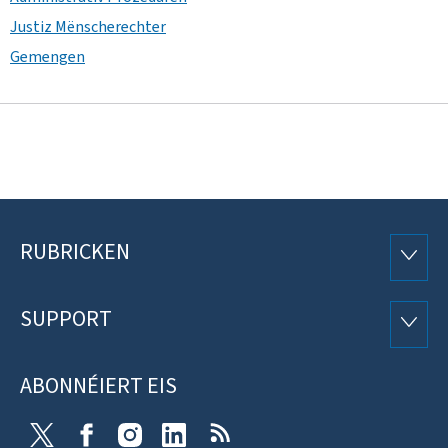
Justiz Mënscherechter
Gemengen
RUBRICKEN
Fousszeil
RUBRI
SUPPORT
SUPP
ABONNÉIERT EIS
X
Facebook
Instagram
Linkedin
RSS