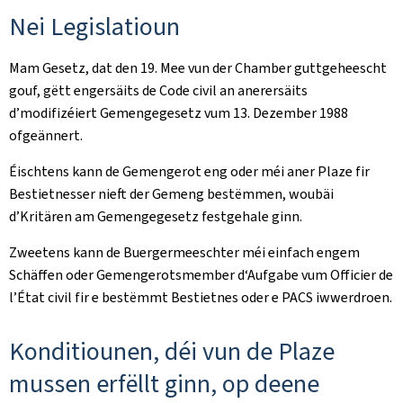
Nei Legislatioun
Mam Gesetz, dat den 19. Mee vun der Chamber guttgeheescht
gouf, gëtt engersäits de Code civil an anerersäits
d’modifizéiert Gemengegesetz vum 13. Dezember 1988
ofgeännert.
Éischtens kann de Gemengerot eng oder méi aner Plaze fir
Bestietnesser nieft der Gemeng bestëmmen, woubäi
d’Kritären am Gemengegesetz festgehale ginn.
Zweetens kann de Buergermeeschter méi einfach engem
Schäffen oder Gemengerotsmember d‘Aufgabe vum Officier de
l’État civil fir e bestëmmt Bestietnes oder e PACS iwwerdroen.
Konditiounen, déi vun de Plaze
mussen erfëllt ginn, op deene