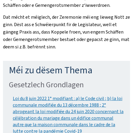
Schäffen oder e Gemengerotsmember z‘iwwerdroen.
Dat mécht et méiglech, der Zeremonie méi eng lieweg Nott ze
ginn. Dëst ass e Schwéierpunkt fir de Legislateur, well et
gängeg Praxis ass, dass Koppele froen, vun engem Schäffen
oder Gemengerotsmember bestuet oder gepacst ze ginn, mat
deem si z.B. befrënnt sinn.
Méi zu dësem Thema
Gesetzlech Grondlagen
Loi du 8 juin 2022 1° modifiant : a) le Code civil ; b) la loi
communale modifiée du 13 décembre 1988 ; 2°
abrogeant la loi modifiée du 24 juin 2020 concernant la
célébration du mariage dans un édifice communal
autre que la maison communale dans le cadre de la
lutte contre la pandémie Covid-19