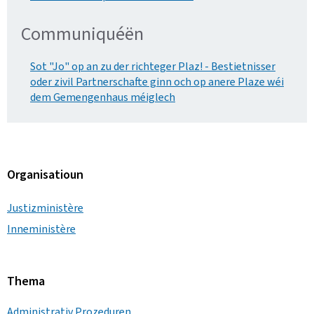
Communiquéën
Sot "Jo" op an zu der richteger Plaz! - Bestietnisser
oder zivil Partnerschafte ginn och op anere Plaze wéi
dem Gemengenhaus méiglech
Organisatioun
Justizministère
Inneministère
Thema
Administrativ Prozeduren