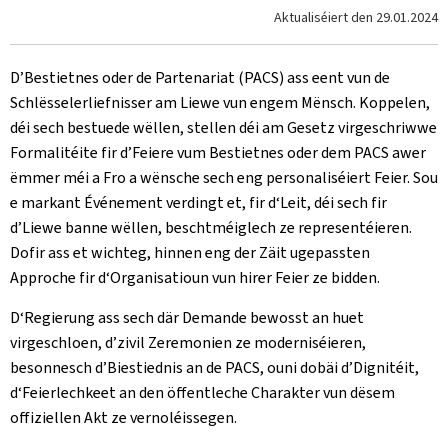
Aktualiséiert den
29.01.2024
D’Bestietnes oder de Partenariat (PACS) ass eent vun de
Schlësselerliefnisser am Liewe vun engem Mënsch. Koppelen,
déi sech bestuede wëllen, stellen déi am Gesetz virgeschriwwe
Formalitéite fir d’Feiere vum Bestietnes oder dem PACS awer
ëmmer méi a Fro a wënsche sech eng personaliséiert Feier. Sou
e markant Événement verdingt et, fir d‘Leit, déi sech fir
d’Liewe banne wëllen, beschtméiglech ze representéieren.
Dofir ass et wichteg, hinnen eng der Zäit ugepassten
Approche fir d‘Organisatioun vun hirer Feier ze bidden.
D‘Regierung ass sech där Demande bewosst an huet
virgeschloen, d’zivil Zeremonien ze moderniséieren,
besonnesch d’Biestiednis an de PACS, ouni dobäi d’Dignitéit,
d‘Feierlechkeet an den öffentleche Charakter vun dësem
offiziellen Akt ze vernoléissegen.