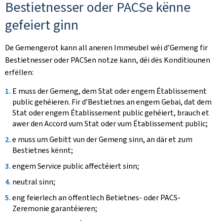
Bestietnesser oder PACSe kënne
gefeiert ginn
De Gemengerot kann all aneren Immeubel wéi d’Gemeng fir
Bestietnesser oder PACSen notze kann, déi dës Konditiounen
erfëllen:
E muss der Gemeng, dem Stat oder engem Établissement
public gehéieren. Fir d’Bestietnes an engem Gebai, dat dem
Stat oder engem Établissement public gehéiert, brauch et
awer den Accord vum Stat oder vum Établissement public;
e muss um Gebitt vun der Gemeng sinn, an där et zum
Bestietnes kënnt;
engem Service public affectéiert sinn;
neutral sinn;
eng feierlech an öffentlech Betietnes- oder PACS-
Zeremonie garantéieren;