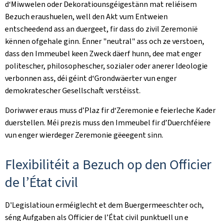
d‘Miwwelen oder Dekoratiounsgéigestänn mat reliéisem
Bezuch eraushuelen, well den Akt vum Entweien
entscheedend ass an duergeet, fir dass do zivil Zeremonië
kënnen ofgehale ginn. Ënner "neutral" ass och ze verstoen,
dass den Immeubel keen Zweck däerf hunn, dee mat enger
politescher, philosophescher, sozialer oder anerer Ideologie
verbonnen ass, déi géint d‘Grondwäerter vun enger
demokratescher Gesellschaft verstéisst.
Doriwwer eraus muss d’Plaz fir d‘Zeremonie e feierleche Kader
duerstellen. Méi prezis muss den Immeubel fir d’Duerchféiere
vun enger wierdeger Zeremonie gëeegent sinn.
Flexibilitéit a Bezuch op den Officier
de l’État civil
D'Legislatioun erméiglecht et dem Buergermeeschter och,
séng Aufgaben als Officier de l’État civil punktuell un e