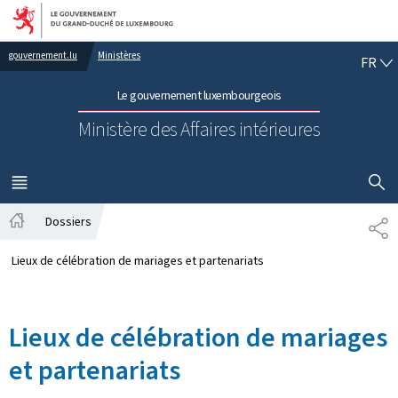
Aller au menu principal
Aller au contenu
FR
gouvernement.lu
Ministères
FR
Le gouvernement luxembourgeois
Ministère des Affaires intérieures
AFFICHER
MENU
PRINCIPAL
Dossiers
PA
Accueil
Lieux de célébration de mariages et partenariats
Lieux de célébration de mariages
et partenariats