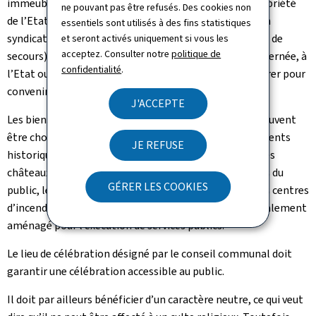
immeuble que la maison communale. En cas d’une propriété
ne pouvant pas être refusés. Des cookies non
de l’Etat ou d’un établissement public (par exemple un
essentiels sont utilisés à des fins statistiques
syndicat communal, le Corps grand-ducal d’incendie et de
et seront activés uniquement si vous les
acceptez. Consulter notre
politique de
secours), il revient respectivement à la commune concernée, à
confidentialité
.
l’Etat ou à l’établissement public concerné de collaborer pour
convenir des conditions d’usage des biens immeubles.
J'ACCEPTE
Les biens immeubles affectés à un service public qui peuvent
être choisis sont, par exemple, les mairies, les monuments
JE REFUSE
historiques, les halles publiques, les salles des fêtes, les
châteaux des collectivités publiques ouverts aux visites du
GÉRER LES COOKIES
public, les stades municipaux, les parcs municipaux, les centres
d’incendie et de secours ou tout autre immeuble spécialement
aménagé pour l’exécution de services publics.
Le lieu de célébration désigné par le conseil communal doit
garantir une célébration accessible au public.
Il doit par ailleurs bénéficier d’un caractère neutre, ce qui veut