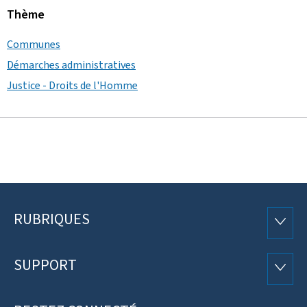
Thème
Communes
Démarches administratives
Justice - Droits de l'Homme
RUBRIQUES
Pied
RUBRI
de
SUPPORT
SUPP
page