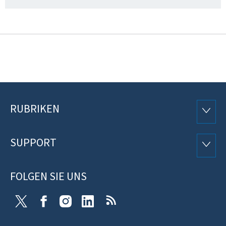
RUBRIKEN
Footer
RUBRI
SUPPORT
SUPP
FOLGEN SIE UNS
X
Facebook
Instagram
Linkedin
RSS