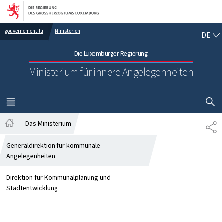
Zur Hauptnavigation
Zum Inhalt
DE
gouvernement.lu
Ministerien
DE
Die Luxemburger Regierung
Ministerium für innere Angelegenheiten
SUCHFLED 
MENÜ
HAUPT-
Das Ministerium
TE
Startseite
Generaldirektion für kommunale
Angelegenheiten
Direktion für Kommunalplanung und
Stadtentwicklung