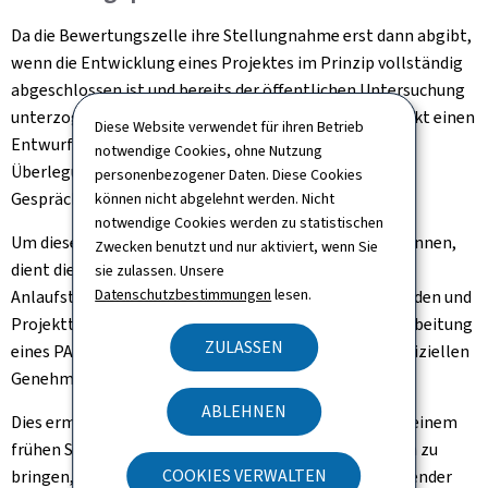
Da die Bewertungszelle ihre Stellungnahme erst dann abgibt,
wenn die Entwicklung eines Projektes im Prinzip vollständig
abgeschlossen ist und bereits der öffentlichen Untersuchung
unterzogen wurde, ist es schwierig, zu diesem Zeitpunkt einen
Diese Website verwendet für ihren Betrieb
Entwurf neu auszurichten, der bereits einer Reihe von
notwendige Cookies, ohne Nutzung
Überlegungen des Projektgestalters oder auch von
personenbezogener Daten. Diese Cookies
Gesprächen mit den zuständigen Behörden unterlag.
können nicht abgelehnt werden. Nicht
notwendige Cookies werden zu statistischen
Um diesen Problemen wirksam entgegenwirken zu können,
Zwecken benutzt und nur aktiviert, wenn Sie
dient die PAP-Beratungsplattform als eine zentrale
sie zulassen. Unsere
Datenschutzbestimmungen
lesen.
Anlaufstelle für die Stadtplanung und soll den Gemeinden und
Projektträgern ermöglichen, sich im Vorfeld der Ausarbeitung
ZULASSEN
eines PAP beraten zu lassen, bevor der Entwurf der offiziellen
Genehmigungsprozedur unterzogen wird.
ABLEHNEN
Dies ermöglicht es, alle betroffenen Verwaltungen in einem
frühen Stadium der Projektentwicklung an einen Tisch zu
COOKIES VERWALTEN
bringen, um zu vermeiden, dass der PAP aufgrund fehlender