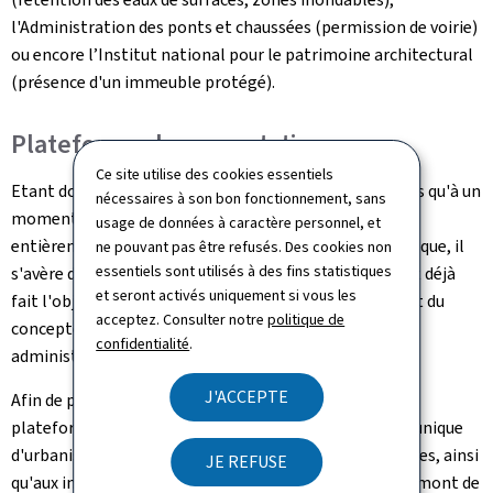
l'Administration des ponts et chaussées (permission de voirie)
ou encore l’Institut national pour le patrimoine architectural
(présence d'un immeuble protégé).
Plateforme de concertation
Ce site utilise des cookies essentiels
Etant donné que la cellule d'évaluation n'émet son avis qu'à un
nécessaires à son bon fonctionnement, sans
moment où l'élaboration du projet est en principe
usage de données à caractère personnel, et
entièrement achevée et déjà soumise à l'enquête publique, il
ne pouvant pas être refusés. Des cookies non
essentiels sont utilisés à des fins statistiques
s'avère difficile de réorienter à ce stade un projet ayant déjà
et seront activés uniquement si vous les
fait l'objet d'un certain nombre de réflexions de la part du
acceptez. Consulter notre
politique de
concepteur du PAP ou encore de discussions avec les
confidentialité
.
administrations compétentes concernées.
J'ACCEPTE
Afin de pouvoir parer efficacement à ces problèmes, la
plateforme de concertation sert comme un « guichet unique
d'urbanisme » et a pour but de permettre aux communes, ainsi
JE REFUSE
qu'aux initiateurs de projets, de se faire conseiller en amont de