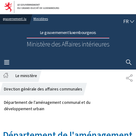
Aller au menu principal
Aller au contenu
FR
gouvernement.lu
Ministères
FR
Le gouvernement luxembourgeois
Ministère des Affaires intérieures
AFFICHER
MENU
PRINCIPAL
Le ministère
PA
Accueil
Direction générale des affaires communales
Département de l'aménagement communal et du
développement urbain
Département de l'aménagement