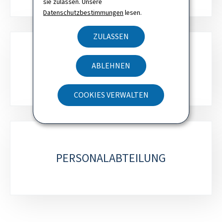
sie zulassen. Unsere
Datenschutzbestimmungen
lesen.
ZULASSEN
ABTEILUNG LOGISTIK UND
ABLEHNEN
WARTUNG
COOKIES VERWALTEN
PERSONALABTEILUNG