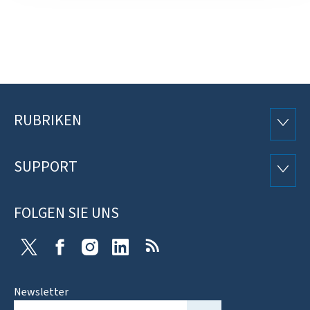
RUBRIKEN
Footer
RUBRI
SUPPORT
SUPP
FOLGEN SIE UNS
X
Facebook
Instagram
Linkedin
RSS
Newsletter