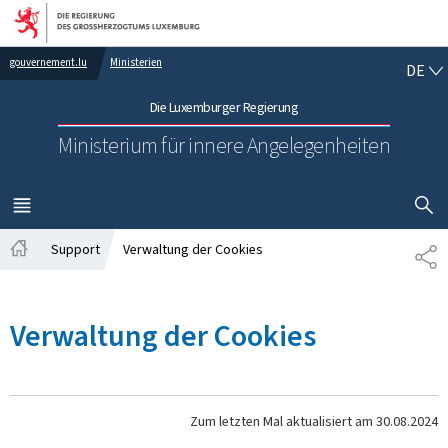
Zur Hauptnavigation
Zum Inhalt
DE
gouvernement.lu
Ministerien
DE
Die Luxemburger Regierung
Ministerium für innere Angelegenheiten
SUCHFLED 
MENÜ
HAUPT-
Support
Verwaltung der Cookies
TE
Startseite
Verwaltung der Cookies
Zum letzten Mal aktualisiert am
30.08.2024