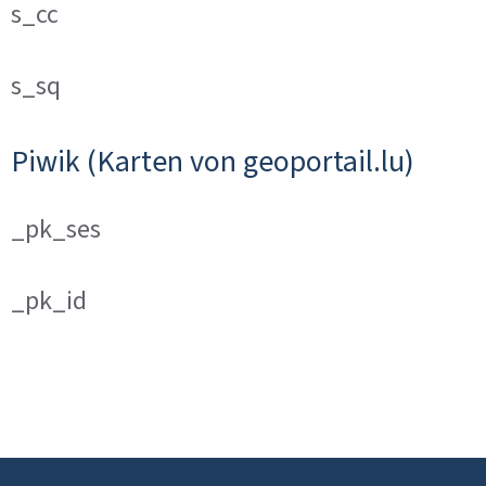
s_cc
s_sq
Piwik (Karten von geoportail.lu)
_pk_ses
_pk_id