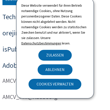
Diese Website verwendet für ihren Betrieb
notwendige Cookies, ohne Nutzung
Technische Cookies
personenbezogener Daten. Diese Cookies
können nicht abgelehnt werden. Nicht
notwendige Cookies werden zu statistischen
orejime
Zwecken benutzt und nur aktiviert, wenn Sie
sie zulassen. Unsere
Datenschutzbestimmungen
lesen.
isPublicWebsite
ZULASSEN
Adobe Analytics
ABLEHNEN
AMCVS_###@AdobeOrg
COOKIES VERWALTEN
AMCV_###@AdobeOrg