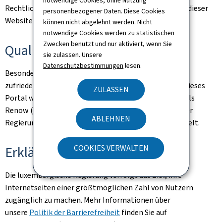
notwendige Cookies, ohne Nutzung
Rechtliche Hinweise und Informationen zum Hosting dieser
personenbezogener Daten. Diese Cookies
Website finden Sie auf der Seite
rechtliche Aspekte
.
können nicht abgelehnt werden. Nicht
notwendige Cookies werden zu statistischen
Zwecken benutzt und nur aktiviert, wenn Sie
Qualität
sie zulassen. Unsere
Datenschutzbestimmungen
lesen.
Besonderes Augenmerk galt der Gewährleistung eines
zufriedenstellenden Qualitäts- und Zugangsniveaus. Dieses
ZULASSEN
Portal wird nach den Empfehlungen des Bezugsmodells
Renow (Bezugsmodell der Websites-Normalisation der
ABLEHNEN
Regierung des Großherzogtums Luxemburgs) entwickelt.
COOKIES VERWALTEN
Erklärung zur Barrierefreiheit
Die luxemburgische Regierung verfolgt das Ziel, ihre
Internetseiten einer größtmöglichen Zahl von Nutzern
zugänglich zu machen. Mehr Informationen über
unsere
Politik der Barrierefreiheit
finden Sie auf