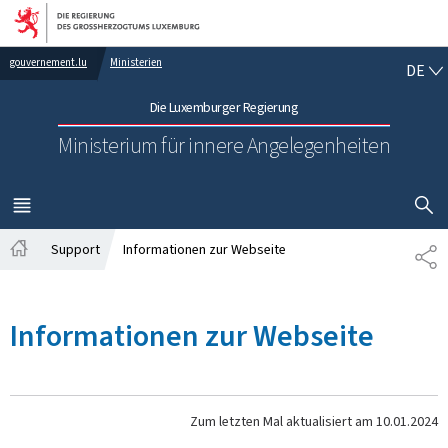
Zur Hauptnavigation
Zum Inhalt
DE
gouvernement.lu
Ministerien
DE
Die Luxemburger Regierung
Ministerium für innere Angelegenheiten
SUCHFLED 
MENÜ
HAUPT-
Support
Informationen zur Webseite
TE
Startseite
Informationen zur Webseite
Zum letzten Mal aktualisiert am
10.01.2024