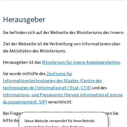
Herausgeber
Sie befinden sich auf der Webseite des Ministeriums des Innern.
Ziel der Webseite ist die Verbreitung von Informationen über
die Aktivitäten des Ministeriums.
Herausgeber ist das
Ministerium für innere Angelegenheiten
.
Sie wurde mithilfe des
Zentrums für
Informationstechnologien des Staates (Centre des
technologies de l'information et l'Etat, CTIE)
und des
Informations- und Presseamts (Service information et presse
du gouvernement, SIP)
verwirklicht.
Bei Fragen zu dieser Webseite und ihren Inhalten nutzen Sie
bitte das
Kontaktformular.
Diese Website verwendet für ihren Betrieb