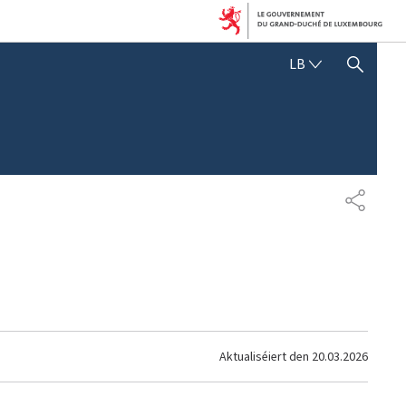
LËTZEBUERGE
LB
SHOW HIDE SEARCH
SHARE
Aktualiséiert den
20.03.2026