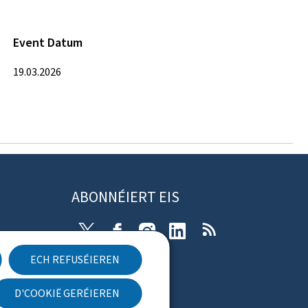
Event Datum
19.03.2026
ABONNÉIERT EIS
X
Facebook
Instagram
Linkedin
RSS
ECH REFUSÉIEREN
rung
D'COOKIË GERÉIEREN
Newsletter