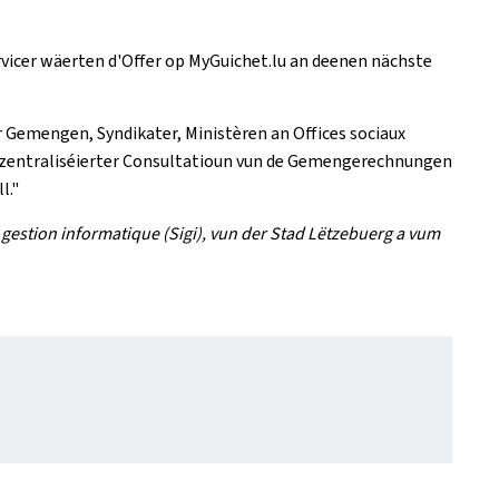
rvicer wäerten d'Offer op MyGuichet.lu an deenen nächste
r Gemengen, Syndikater, Ministèren an Offices sociaux
er zentraliséierter Consultatioun vun de Gemengerechnungen
l."
estion informatique (Sigi), vun der Stad Lëtzebuerg a vum