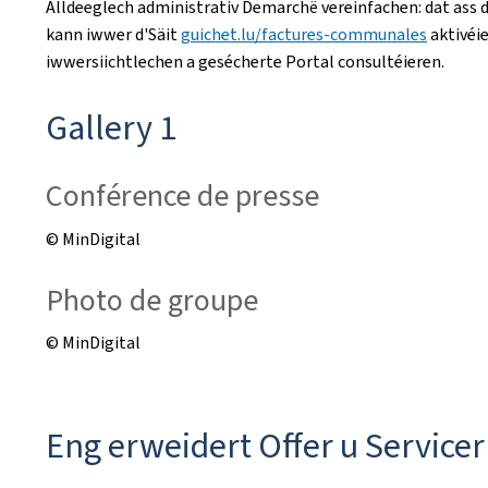
Alldeeglech administrativ Demarchë vereinfachen: dat ass d'
kann iwwer d'Säit
guichet.lu/factures-communales
aktivéi
iwwersiichtlechen a gesécherte Portal consultéieren.
Gallery 1
Conférence de presse
© MinDigital
Photo de groupe
© MinDigital
Eng erweidert Offer u Servicer