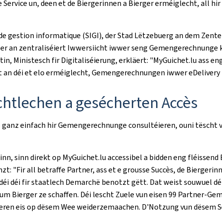
e Service un, deen et de Biergerinnen a Bierger erméiglecht, all 
gestion informatique (SIGI), der Stad Lëtzebuerg an dem Zenter
oer an zentraliséiert Iwwersiicht iwwer seng Gemengerechnunge 
, Ministesch fir Digitaliséierung, erkläert: "MyGuichet.lu ass en
t an déi et elo erméiglecht, Gemengerechnungen iwwer eDelivery z
ichtlechen a gesécherten Accès
lo ganz einfach hir Gemengerechnunge consultéieren, ouni tëscht
, sinn direkt op MyGuichet.lu accessibel a bidden eng fléissend 
zt: "Fir all betraffe Partner, ass et e grousse Succès, de Bierge
éi déi fir staatlech Demarchë benotzt gëtt. Dat weist souwuel déi
 Bierger ze schaffen. Déi lescht Zuele vun eisen 99 Partner-Geme
véieren eis op dësem Wee weiderzemaachen. D'Notzung vun dësem Ser