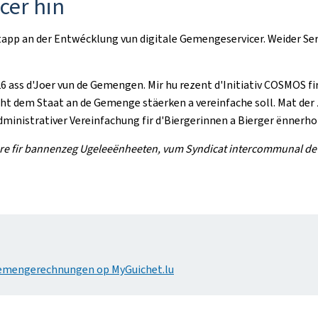
cer hin
Etapp an der Entwécklung vun digitale Gemengeservicer. Weider Se
 ass d'Joer vun de Gemengen. Mir hu rezent d'Initiativ COSMOS fi
scht dem Staat an de Gemenge stäerken a vereinfache soll. Mat d
ministrativer Vereinfachung fir d'Biergerinnen a Bierger ënnerhol
re fir bannenzeg Ugeleeënheeten, vum Syndicat intercommunal de g
)
 Gemengerechnungen op MyGuichet.lu