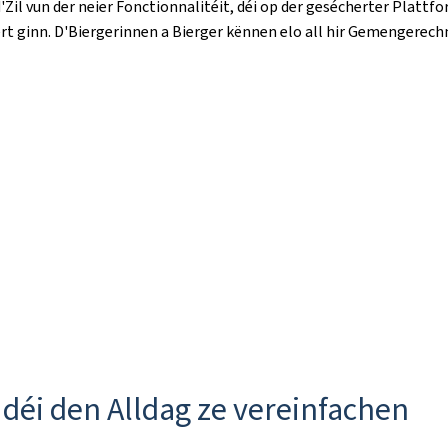
Zil vun der neier Fonctionnalitéit, déi op der gesécherter Plattfo
ert ginn. D'Biergerinnen a Bierger kënnen elo all hir Gemengere
 déi den Alldag ze vereinfachen