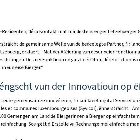
et-Residenten, déi a Kontakt mat mindestens enger Lëtzebuerger
sträicht de gemeinsame Wëlle vun de bedeelegte Partner, fir la
tzebuerg, erkläert: "Mat der Aféierung vun dëser neier Fonctionna
eschtungen. Dës nei Funktioun ergänzt déi Offer, déi elo schonns 
n vun eise Bierger."
gscht vun der Innovatioun op ë
Acteure gemeinsam ze innovéieren, fir konkreet digital Servicer u
illes et communes luxembourgeoises (Syvicol), ënnersträicht: "A
éi 100 Gemengen am Land de Biergerinnen a Bierger op einfachs
Vereinfachung. Sou gëtt d'Erstelle vu Rechnunge méi einfach a ma