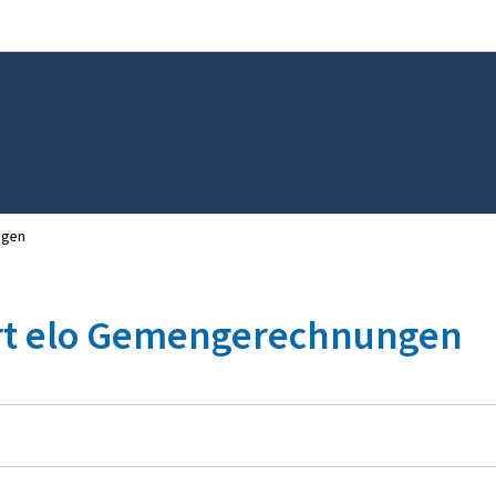
Bei den Haaptmenü goen
Bei den Inhalt goen
ngen
ert elo Gemengerechnungen