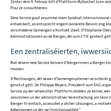
Zënter dem 9. Februar bitt d'Plattform MyGuichet.lu en nei
Plaz ze consultéieren.
Dëse Service gouf zesumme mam Syndicat intercommunal de 
entwéckelt, an entsprécht engem konkrete Besoin: eng kl
verschiddene Gemengen a Kontakt steet. D’Stéphanie Obertin
Administratiounen an de Bierger, déi vum CTIE geréiert gët
Een zentraliséierten, iwwersi
Mat dësem neie Service kënnen d’Biergerinnen a Bierger e
mussen.
D'Rechnungen, déi iwwer d'Gemengesystemer verschéckt ginn
genotzt gëtt. De Philippe Meyers, President vum SIGI, ergän
Service op der selwechter Plattform ubidden ze kënne, wéi d
zesummen un der administrativer Vereinfachung am Sënn vum
Bierger fir einfach, accessibel a sécher Léisungen, a moti
Adhesiounen un dës nei Fonctionnalitéit."