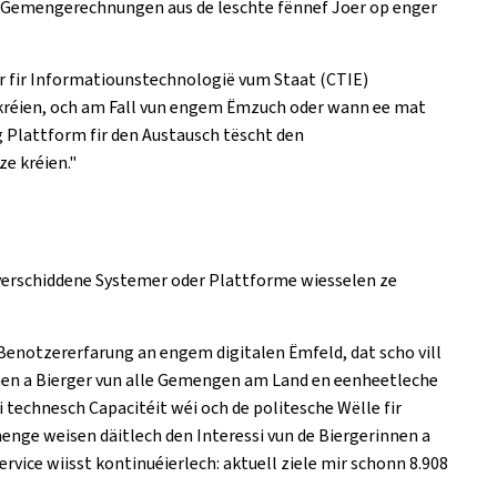
hir Gemengerechnungen aus de leschte fënnef Joer op enger
 fir Informatiounstechnologië vum Staat (CTIE)
kréien, och am Fall vun engem Ëmzuch oder wann ee mat
g Plattform fir den Austausch tëscht den
e kréien."
 verschiddene Systemer oder Plattforme wiesselen ze
Benotzererfarung an engem digitalen Ëmfeld, dat scho vill
rinnen a Bierger vun alle Gemengen am Land en eenheetleche
 technesch Capacitéit wéi och de politesche Wëlle fir
nge weisen däitlech den Interessi vun de Biergerinnen a
vice wiisst kontinuéierlech: aktuell ziele mir schonn 8.908