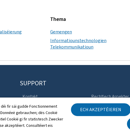
Thema
taliséierung
Gemengen
Informatiounstechnologien
Telekommunikatioun
SUPPORT
Kontakt
Rechtlech Aspekter
 déi fir säi gudde Fonctionnement
ECH AKZEPTÉIEREN
Sitemap
Accessibilitéitserklä
h Donnéeë gebrauchen; dës Cookië
tiel Cookië gi fir statistesch Zwecker
Iwwert dës Websäit
Gestioun vu Cookien
 se akzeptéiert. Consultéiert eis