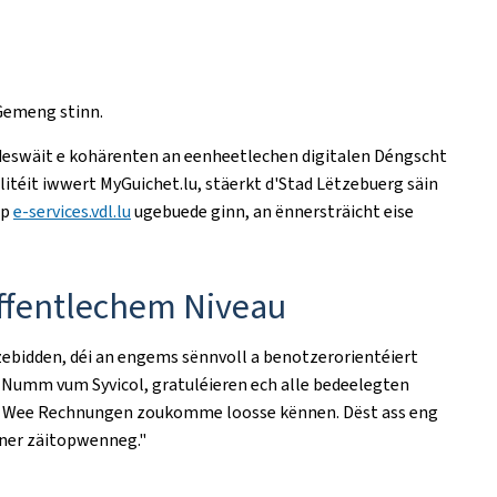
 Gemeng stinn.
ndeswäit e kohärenten an eenheetlechen digitalen Déngscht
litéit iwwert MyGuichet.lu, stäerkt d'Stad Lëtzebuerg säin
op
e-services.vdl.lu
ugebuede ginn, an ënnersträicht eise
ffentlechem Niveau
nzebidden, déi an engems sënnvoll a benotzerorientéiert
m Numm vum Syvicol, gratuléieren ech alle bedeelegten
tem Wee Rechnungen zoukomme loosse kënnen. Dëst ass eng
nner zäitopwenneg."