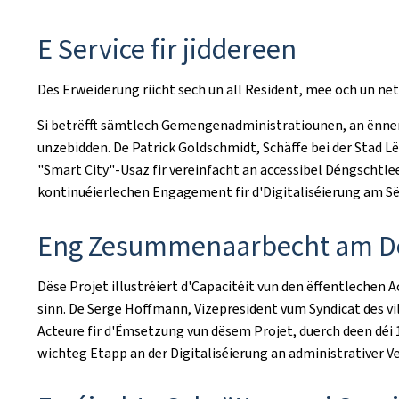
E Service fir jiddereen
Dës Erweiderung riicht sech un all Resident, mee och un n
Si betrëfft sämtlech Gemengenadministratiounen, an ënner
unzebidden. De Patrick Goldschmidt, Schäffe bei der Stad Lë
"Smart City"-Usaz fir vereinfacht an accessibel Déngschtle
kontinuéierlechen Engagement fir d'Digitaliséierung am Sën
Eng Zesummenaarbecht am Dén
Dëse Projet illustréiert d'Capacitéit vun den ëffentlechen 
sinn. De Serge Hoffmann, Vizepresident vum Syndicat des v
Acteure fir d'Ëmsetzung vun dësem Projet, duerch deen d
wichteg Etapp an der Digitaliséierung an administrativer 