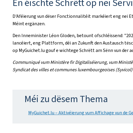
En éischte Schrëtt op nei Servi
D'Aféierung vun dëser Fonctionnalitéit markéiert eng nei 
Méint ergänzen.
Den Inneminister Léon Gloden, betount ofschléissend: "2026
lancéiert, eng Plattform, déi an Zukunft den Austausch të
op MyGuichet.lu gouf e wichtege Schrëtt am Sënn vun der ad
Communiqué vum Ministère fir Digitaliséierung, vum Ministè
Syndicat des villes et communes luxembourgeoises (Syvicol
Méi zu dësem Thema
MyGuichet.lu – Aktivéierung vum Affichage vun de