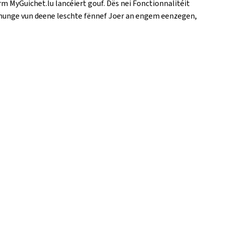
rm MyGuichet.lu lancéiert gouf. Dës nei Fonctionnalitéit
chnunge vun deene leschte fënnef Joer an engem eenzegen,