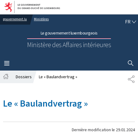
Aller au menu principal
Aller au contenu
FR
gouvernement.lu
Ministères
FR
Le gouvernement luxembourgeois
Ministère des Affaires intérieures
AFFICHER
MENU
PRINCIPAL
Dossiers
Le « Baulandvertrag »
PA
Accueil
Le « Baulandvertrag »
Dernière modification le
29.01.2024