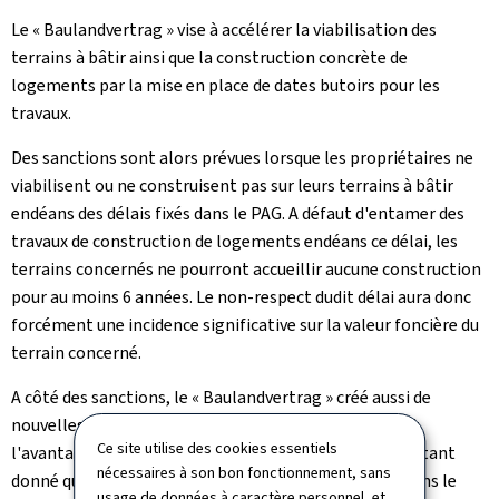
Le « Baulandvertrag » vise à accélérer la viabilisation des
terrains à bâtir ainsi que la construction concrète de
logements par la mise en place de dates butoirs pour les
travaux.
Des sanctions sont alors prévues lorsque les propriétaires ne
viabilisent ou ne construisent pas sur leurs terrains à bâtir
endéans des délais fixés dans le PAG. A défaut d'entamer des
travaux de construction de logements endéans ce délai, les
terrains concernés ne pourront accueillir aucune construction
pour au moins 6 années. Le non-respect dudit délai aura donc
forcément une incidence significative sur la valeur foncière du
terrain concerné.
A côté des sanctions, le « Baulandvertrag » créé aussi de
nouvelles servitudes dans le PAG. Celles-ci présentent
Ce site utilise des cookies essentiels
l'avantage de rendre le mécanisme plus transparent étant
nécessaires à son bon fonctionnement, sans
donné que les nouvelles prescriptions seront fixées dans le
usage de données à caractère personnel, et