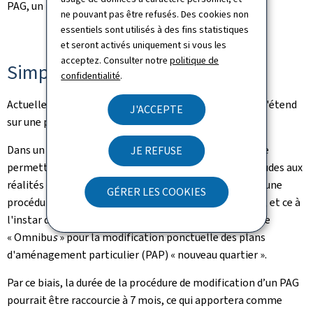
PAG, un règlement communal accessible à tous.
ne pouvant pas être refusés. Des cookies non
essentiels sont utilisés à des fins statistiques
et seront activés uniquement si vous les
acceptez. Consulter notre
politique de
Simplification administrative
confidentialité
.
Actuellement, la procédure de modification d'un PAG s'étend
J'ACCEPTE
sur une période d'environ 12 mois.
Dans un but de simplification administrative, et afin de
JE REFUSE
permettre aux communes d'ajuster les prédites servitudes aux
réalités du terrain, le projet de loi prévoit d’introduire une
GÉRER LES COOKIES
procédure allégée de modification ponctuelle des PAG, et ce à
l'instar de la procédure allégée introduite par la loi dite
« Omnibu
s
» pour la modification ponctuelle des plans
d'aménagement particulier (PAP) « nouveau quartier ».
Par ce biais, la durée de la procédure de modification d’un PAG
pourrait être raccourcie à 7 mois, ce qui apportera comme