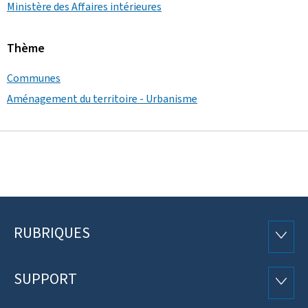
Ministère des Affaires intérieures
Thème
Communes
Aménagement du territoire - Urbanisme
RUBRIQUES
Pied
RUBRI
de
SUPPORT
SUPP
page