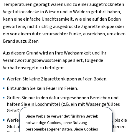
Temperaturen geprägt waren und zu einer ausgetrockneten
Vegetationsdecke in Wiesen und in Wäldern geführt haben,
kann eine einfache Unachtsamkeit, wie eine auf den Boden
geworfene, nicht richtig ausgedrückte Zigarettenkippe oder
ein von einem Auto verursachter Funke, ausreichen, um einen
Brand auszulösen.
Aus diesem Grund wird an Ihre Wachsamkeit und Ihr
Verantwortungsbewusstsein appelliert, folgende
Verhaltensregeln zu befolgen:
Werfen Sie keine Zigarettenkippen auf den Boden.
Entzünden Sie kein Feuer im Freien.
Grillen Sie nur in den dafür vorgesehenen Bereichen und
halten Sie ein Löschmittel (z.B. ein mit Wasser gefülltes
Gefäß) in der Nähe bereit.
Diese Website verwendet für ihren Betrieb
Werfen Sie die Grillglut nicht in die Natur. Warten Sie, bis die
notwendige Cookies, ohne Nutzung
Glut abgekühlt ist, bevor Sie sie an den dafür vorgesehenen
personenbezogener Daten. Diese Cookies