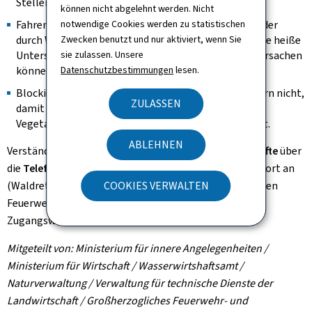
Stellen entsorgen.
können nicht abgelehnt werden. Nicht
Fahren Sie nicht mit dem Auto über Wiesen, Felder oder
notwendige Cookies werden zu statistischen
durch Wälder, da sowohl mögliche Funken als auch die heiße
Zwecken benutzt und nur aktiviert, wenn Sie
Unterseite von Fahrzeugen potenziell ein Feuer verursachen
sie zulassen. Unsere
können.
Datenschutzbestimmungen
lesen.
Blockieren Sie den Zugang zu Waldwegen oder Feldern nicht,
ZULASSEN
damit der Zugang für die Feuerwehr im Falle eines
Vegetations- oder Waldbrandes gewährleistet bleibt.
ABLEHNEN
Verständigen Sie
im Brandfall
schnell die
Rettungskräfte
über
die
Telefonnummer 112
, geben Sie den genauen Standort an
(Waldrettungspunkt, falls vorhanden) und zeigen Sie den
COOKIES VERWALTEN
Feuerwehrleuten bei deren Ankunft am Einsatzort die
Zugangswege.
Mitgeteilt von: Ministerium für innere Angelegenheiten /
Ministerium für Wirtschaft / Wasserwirtshaftsamt /
Naturverwaltung / Verwaltung für technische Dienste der
Landwirtschaft / Großherzogliches Feuerwehr- und