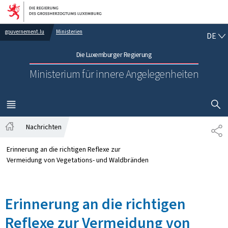
Zur Hauptnavigation
Zum Inhalt
DE
gouvernement.lu
Ministerien
DE
Die Luxemburger Regierung
Ministerium für innere Angelegenheiten
SUCHFLED 
MENÜ
HAUPT-
Nachrichten
TE
Startseite
Erinnerung an die richtigen Reflexe zur
Vermeidung von Vegetations- und Waldbränden
Erinnerung an die richtigen
Reflexe zur Vermeidung von