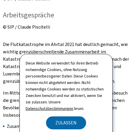
Arbeitsgespräche
© SIP / Claude Piscitelli
Die Flutkatastrophe im Ahrtal 2021 hat deutlich gemacht, wie
wichtig grenzüberschreitende Zusammenarbeit im
Katastrophen- und Krisenmanagement ist. Vier Jahre nach der
Diese Website verwendet für ihren Betrieb
Katastrophe ist das gemeinsame Ziel von Deutschland und
notwendige Cookies, ohne Nutzung
Luxemburg unverändert, voneinander lernen und die
personenbezogener Daten. Diese Cookies
grenzüberschreitende Zusammenarbeit weiter stärken.
können nicht abgelehnt werden. Nicht
notwendige Cookies werden zu statistischen
Im Mittelpunkt der Gespräche standen bei dem Arbeitsbesuch
Zwecken benutzt und nur aktiviert, wenn Sie
die grenzüberschreitende Zusammenarbeit in den Bereichen
sie zulassen. Unsere
Bevölkerungsschutz und innere Sicherheit. Dabei wurden
Datenschutzbestimmungen
lesen.
insbesondere folgende Themen vertieft:
ZULASSEN
Zusammenarbeit in der zivilen Sicherheit