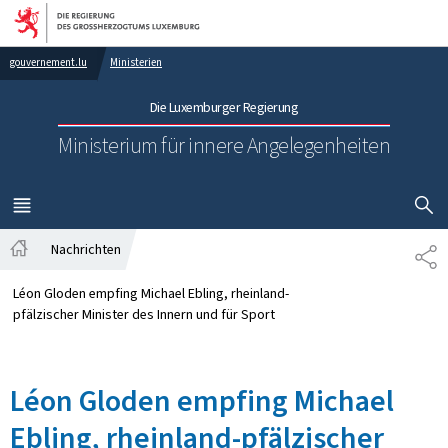
Zur Hauptnavigation
Zum Inhalt
gouvernement.lu
Ministerien
Die Luxemburger Regierung
Ministerium für innere Angelegenheiten
SUCHFLED 
MENÜ
HAUPT-
Nachrichten
TE
Startseite
Léon Gloden empfing Michael Ebling, rheinland-
pfälzischer Minister des Innern und für Sport
Léon Gloden empfing Michael
Ebling, rheinland-pfälzischer