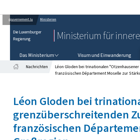
gouvernement.lu
Ministerien
Die Luxemburger
Ministerium für inner
Regierung
DAS MINISTERIUM
Das Ministerium
Visum und Einwanderung
Nachrichten
Léon Gloden bei trinationalen "Otzenhausene
Startseite
französischen Département Moselle zur Stärku
Léon Gloden bei trinatio
grenzüberschreitenden 
französischen Département