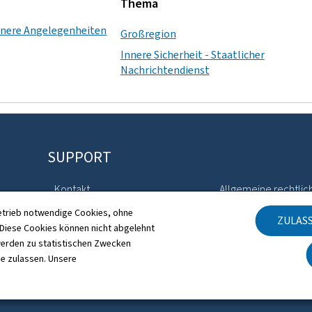
Thema
innere Angelegenheiten
Großregion
Innere Sicherheit - Staatlicher
Nachrichtendienst
SUPPORT
Kontakt
Allgemeine rechtlic
etrieb notwendige Cookies, ohne
ZULAS
Sitemap
Barrierefreiheit
iese Cookies können nicht abgelehnt
erden zu statistischen Zwecken
Informationen zur Webseite
Verwaltung der Coo
ie zulassen. Unsere