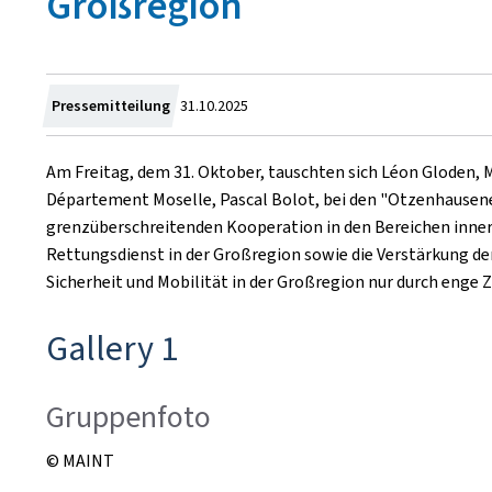
Großregion
Zum
Pressemitteilung
31.10.2025
Am Freitag, dem 31. Oktober, tauschten sich Léon Gloden, M
Département Moselle, Pascal Bolot, bei den "Otzenhausene
grenzüberschreitenden Kooperation in den Bereichen innere
Rettungsdienst in der Großregion sowie die Verstärkung de
Sicherheit und Mobilität in der Großregion nur durch eng
Gallery 1
Gruppenfoto
© MAINT