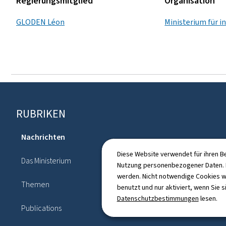
Regierungsmitglied
Organisation
GLODEN Léon
Ministerium für 
Footer
RUBRIKEN
Nachrichten
Agenda
Diese Website verwendet für ihren B
Das Ministerium
Nutzung personenbezogener Daten. D
Gesetzgebung
werden. Nicht notwendige Cookies w
Themen
benutzt und nur aktiviert, wenn Sie s
Verzeichnis
Datenschutzbestimmungen
lesen.
Publications