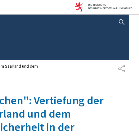
SUCHFLED ANZEIGEN / SC
dem Saarland und dem
TEILEN
chen": Vertiefung der
rland und dem
cherheit in der