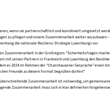
ieren, wenn sie partnerschaftlich und koordiniert umgesetzt werd
ngen zu pflegen und unsere Zusammenarbeit weiter auszubauen – i
menhang die nationale Resilienz-Strategie Luxemburgs vor.
gen Zusammenarbeit in der Großregion: "Sicherheitsfragen mache
am mit seinen Partnern in Frankreich und Luxemburg den Bevölker
dem es 2024 im Rahmen der "Otzenhausener Gespräche" einen bila
ischen Freunde zu diesem Format begrüßen dürfen!"
züberschreitende Zusammenarbeit ist notwendig, um gemeinsame 
agende Zusammenarbeit muss sich in klar definierten Vorgehenswe