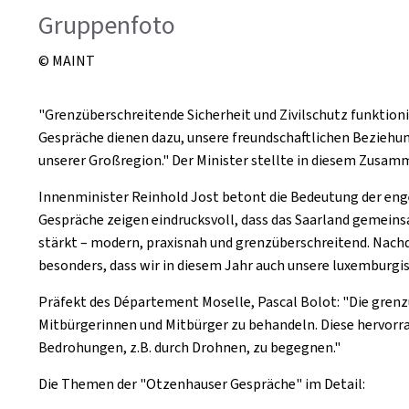
Gruppenfoto
© MAINT
"Grenzüberschreitende Sicherheit und Zivilschutz funktion
Gespräche dienen dazu, unsere freundschaftlichen Beziehu
unserer Großregion." Der Minister stellte in diesem Zusam
Innenminister Reinhold Jost betont die Bedeutung der en
Gespräche zeigen eindrucksvoll, dass das Saarland gemeins
stärkt – modern, praxisnah und grenzüberschreitend. Nach
besonders, dass wir in diesem Jahr auch unsere luxemburg
Präfekt des Département Moselle, Pascal Bolot: "Die gren
Mitbürgerinnen und Mitbürger zu behandeln. Diese hervorr
Bedrohungen, z.B. durch Drohnen, zu begegnen."
Die Themen der "Otzenhauser Gespräche" im Detail: