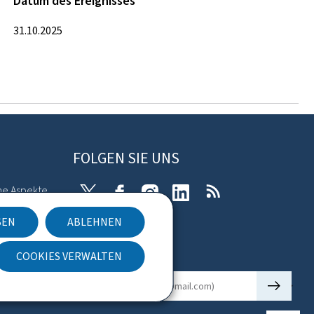
Datum des Ereignisses
31.10.2025
FOLGEN SIE UNS
he Aspekte
X
Facebook
Instagram
Linkedin
RSS
SEN
ABLEHNEN
kies
COOKIES VERWALTEN
Newsletter
🡒
E-Mail