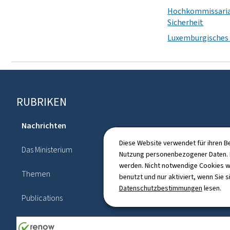
Hochkommissariat
Sicherheit
Luxemburgisches 
Footer
RUBRIKEN
Nachrichten
Agenda
Diese Website verwendet für ihren B
Das Ministerium
Nutzung personenbezogener Daten. D
Gesetzgebung
werden. Nicht notwendige Cookies w
Themen
benutzt und nur aktiviert, wenn Sie s
Verzeichnis
Datenschutzbestimmungen
lesen.
Publications