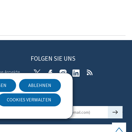
FOLGEN SIE UNS
he Aspekte
X
Facebook
Instagram
Linkedin
RSS
SEN
ABLEHNEN
kies
COOKIES VERWALTEN
Newsletter
🡒
E-Mail
Seitenan