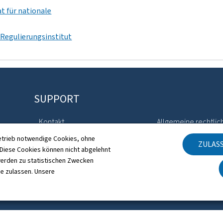
 für nationale
Regulierungsinstitut
SUPPORT
Kontakt
Allgemeine rechtlic
etrieb notwendige Cookies, ohne
ZULAS
Sitemap
Barrierefreiheit
iese Cookies können nicht abgelehnt
erden zu statistischen Zwecken
Informationen zur Webseite
Verwaltung der Coo
ie zulassen. Unsere