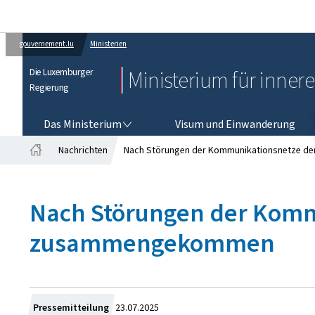
gouvernement.lu
Ministerien
Die Luxemburger
Ministerium für inner
Regierung
DAS MINISTERIUM
Das Ministerium
Visum und Einwanderung
Nachrichten
Nach Störungen der Kommunikationsnetze d
Startseite
Nach Störungen der Kommu
zusammengekommen
Zum
Pressemitteilung
23.07.2025