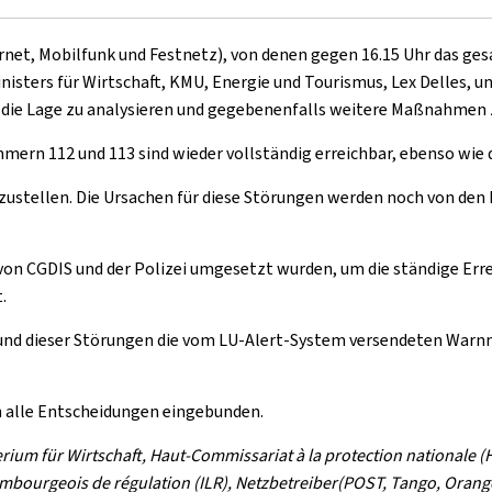
t, Mobilfunk und Festnetz), von denen gegen 16.15 Uhr das gesa
nisters für Wirtschaft, KMU, Energie und Tourismus, Lex Delles, u
 die Lage zu analysieren und gegebenenfalls weitere Maßnahmen 
mmern 112 und 113 sind wieder vollständig erreichbar, ebenso wie 
rzustellen. Die Ursachen für diese Störungen werden noch von den 
on CGDIS und der Polizei umgesetzt wurden, um die ständige Errei
.
rund dieser Störungen die vom LU-Alert-System versendeten War
in alle Entscheidungen eingebunden.
rium für Wirtschaft, Haut-Commissariat à la protection nationale (
embourgeois de régulation (ILR), Netzbetreiber(POST, Tango, Orange)