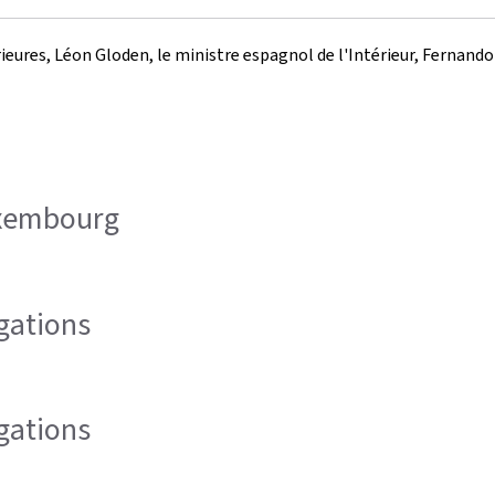
rieures, Léon Gloden, le ministre espagnol de l'Intérieur, Fernand
uxembourg
égations
égations