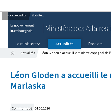
gouvernement.lu
Ministères
Le gouvernement
Ministère des Affaires 
luxembourgeois
LE MINISTÈRE
Le ministère
Actualités
Dossiers
Actualités
Léon Gloden a accueilli le ministre espagnol de 
Accueil
Léon Gloden a accueilli le
Marlaska
Crée
Communiqué
04.06.2026