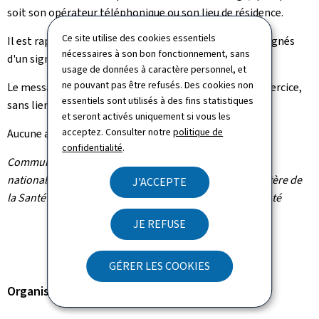
soit son opérateur téléphonique ou son lieu de résidence.
Ce site utilise des cookies essentiels
Il est rappelé que ces messages d'alerte sont accompagnés
nécessaires à son bon fonctionnement, sans
d'un signal sonore intrusif et spécifique.
usage de données à caractère personnel, et
ne pouvant pas être refusés. Des cookies non
Le message précisera explicitement qu'il s'agit d'un exercice,
essentiels sont utilisés à des fins statistiques
sans lien avec une situation d'urgence réelle.
et seront activés uniquement si vous les
acceptez. Consulter notre
politique de
Aucune action n'est requise de la part de la population.
confidentialité
.
Communiqué par l'Haut-Commissariat à la protection
nationale, le ministère des Affaires intérieures, le ministère de
J'ACCEPTE
la Santé et de la Sécurité sociale et la Direction de la santé
JE REFUSE
GÉRER LES COOKIES
Organisation