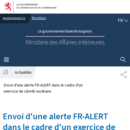
Aller au menu principal
Aller au contenu
FR
gouvernement.lu
Ministères
FR
Le gouvernement luxembourgeois
Ministère des Affaires intérieures
AFFICHER
MENU
PRINCIPAL
Actualités
PA
Accueil
Envoi d'une alerte FR-ALERT dans le cadre d'un
exercice de sûreté nucléaire
Envoi d'une alerte FR-ALERT
dans le cadre d'un exercice de