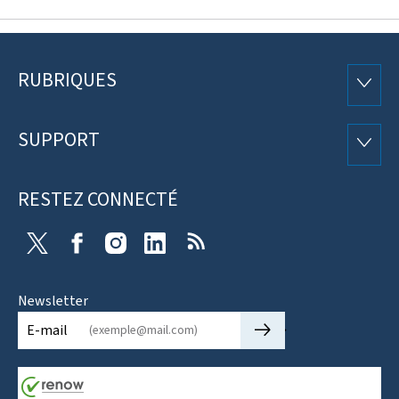
RUBRIQUES
Pied
RUBRI
de
SUPPORT
SUPP
page
RESTEZ CONNECTÉ
X
Facebook
Instagram
Linkedin
RSS
Newsletter
🡒
E-mail