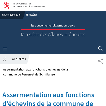
Aller au menu principal
Aller au contenu
gouvernement.lu
Ministères
Le gouvernement luxembourgeois
Ministère des Affaires intérieures
AFFICHER
MENU
PRINCIPAL
Actualités
PA
Accueil
Assermentation aux fonctions d'échevins de la
commune de Feulen et de Schifflange
Assermentation aux fonctions
d'échevins de la commune de