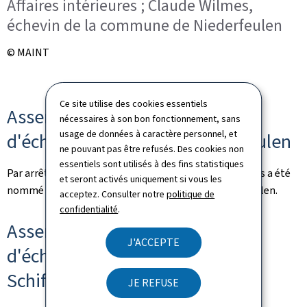
Affaires intérieures ; Claude Wilmes,
échevin de la commune de Niederfeulen
© MAINT
Ce site utilise des cookies essentiels
Assermentation aux fonctions
nécessaires à son bon fonctionnement, sans
usage de données à caractère personnel, et
d'échevin de la commune de Feulen
ne pouvant pas être refusés. Des cookies non
essentiels sont utilisés à des fins statistiques
Par arrêté ministériel du 15 janvier 2026, Claude Wilmes a été
et seront activés uniquement si vous les
nommé aux fonctions d'échevin de la commune de Feulen.
acceptez. Consulter notre
politique de
confidentialité
.
Assermentation aux fonctions
J'ACCEPTE
d'échevin de la commune de
Schifflange
JE REFUSE