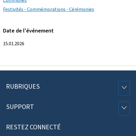
Communes
Festivités - Commémorations - Cérémonies
Date de l'événement
15.01.2026
RUBRIQUES
Pied
RUBRI
de
SUPPORT
SUPP
page
RESTEZ CONNECTÉ