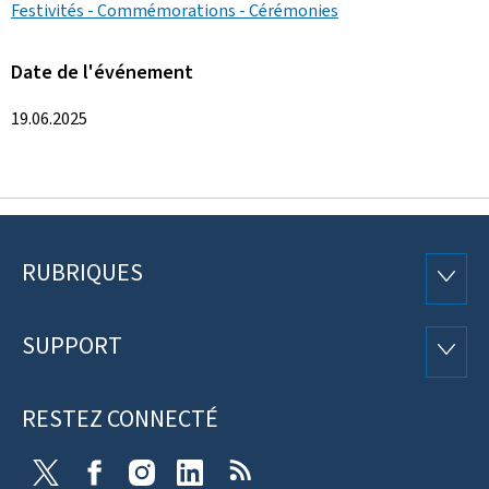
Festivités - Commémorations - Cérémonies
Date de l'événement
19.06.2025
RUBRIQUES
Pied
RUBRI
de
SUPPORT
SUPP
page
RESTEZ CONNECTÉ
X
Facebook
Instagram
Linkedin
RSS