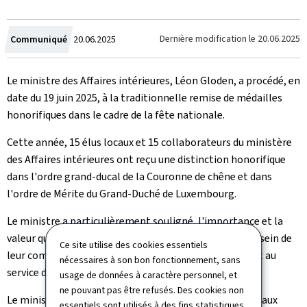
Crée
Dernière modification le
20.06.2025
Communiqué
20.06.2025
le
Le ministre des Affaires intérieures, Léon Gloden, a procédé, en
date du 19 juin 2025, à la traditionnelle remise de médailles
honorifiques dans le cadre de la fête nationale.
Cette année, 15 élus locaux et 15 collaborateurs du ministère
des Affaires intérieures ont reçu une distinction honorifique
dans l'ordre grand-ducal de la Couronne de chêne et dans
l'ordre de Mérite du Grand-Duché de Luxembourg.
Le ministre a particulièrement souligné, l'importance et la
valeur qu'il attache à l'engagement des élus locaux au sein de
Ce site utilise des cookies essentiels
leur commune. Il les a remerciés pour leur dévouement au
nécessaires à son bon fonctionnement, sans
service des citoyens.
usage de données à caractère personnel, et
ne pouvant pas être refusés. Des cookies non
Le ministre a aussi remis des distinctions honorifiques aux
essentiels sont utilisés à des fins statistiques