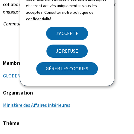
collaborateurs du ministère. Il les a remerciés pour leur
et seront activés uniquement si vous les
engagement et dévouement.
acceptez. Consulter notre
politique de
confidentialité
.
Communiqué par le ministère des Affaires intérieures
J'ACCEPTE
JE REFUSE
Membre du gouvernement
GÉRER LES COOKIES
GLODEN Léon
Organisation
Ministère des Affaires intérieures
Thème