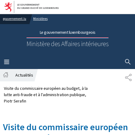
Aller au menu principal
Aller au contenu
gouvernement.lu
Ministères
Le gouvernement luxembourgeois
Ministère des Affaires intérieures
AFFICHER
MENU
PRINCIPAL
Actualités
PA
Accueil
Visite du commissaire européen au budget, à la
lutte anti-fraude et à l'administration publique,
Piotr Serafin
Visite du commissaire européen