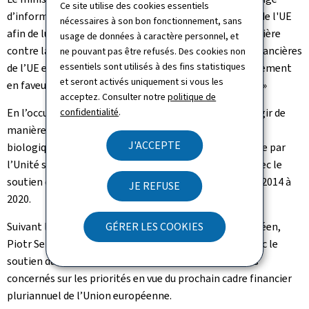
Ce site utilise des cookies essentiels
d’informations performant entre les États membres de l'UE
nécessaires à son bon fonctionnement, sans
afin de lutter efficacement et de manière transfrontalière
usage de données à caractère personnel, et
contre la criminalité organisée: « Les contributions financières
ne pouvant pas être refusés. Des cookies non
essentiels sont utilisés à des fins statistiques
de l’UE et du Luxembourg témoignent de notre engagement
et seront activés uniquement si vous les
en faveur de la sécurité et de la gestion des frontières. »
acceptez. Consulter notre
politique de
En l’occurrence, une infrastructure permettant de réagir de
confidentialité
.
manière pertinente à des dangers de nature chimique,
J'ACCEPTE
biologique, radiologique ou nucléaire (CBRN), exploitée par
l’Unité spéciale de la Police, a pu être mise en place avec le
soutien du FSI Police sur la période de financement de 2014 à
JE REFUSE
2020.
Suivant la conférence de presse, le commissaire européen,
GÉRER LES COOKIES
Piotr Serafin, a pris inspection du matériel financé avec le
soutien du FSI Police et s’est échangé avec les acteurs
concernés sur les priorités en vue du prochain cadre financier
pluriannuel de l’Union européenne.