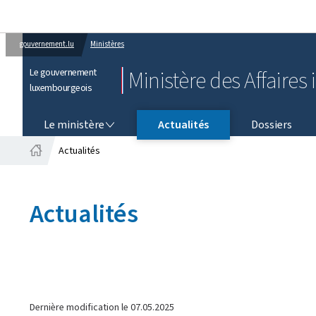
gouvernement.lu
Ministères
Le gouvernement
Ministère des Affaires 
luxembourgeois
LE MINISTÈRE
Le ministère
Actualités
Dossiers
Actualités
Accueil
Actualités
Dernière modification le
07.05.2025