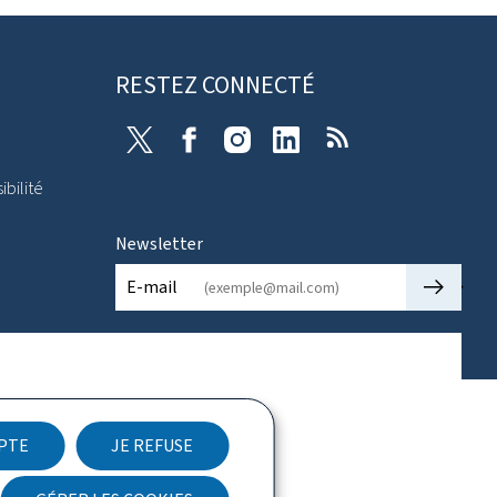
RESTEZ CONNECTÉ
X
Facebook
Instagram
Linkedin
RSS
ibilité
Newsletter
🡒
E-mail
EPTE
JE REFUSE