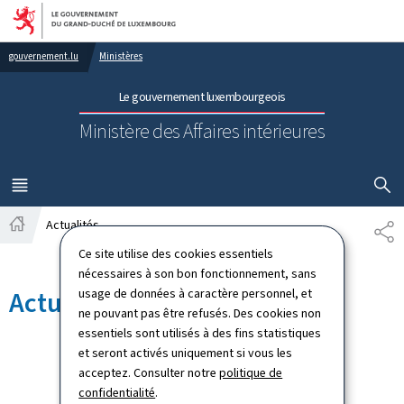
Aller au menu principal
Aller au contenu
gouvernement.lu
Ministères
Le gouvernement luxembourgeois
Ministère des Affaires intérieures
AFFICHER
MENU
PRINCIPAL
Actualités
PA
Accueil
Ce site utilise des cookies essentiels
nécessaires à son bon fonctionnement, sans
usage de données à caractère personnel, et
Actualités
ne pouvant pas être refusés. Des cookies non
essentiels sont utilisés à des fins statistiques
et seront activés uniquement si vous les
acceptez. Consulter notre
politique de
confidentialité
.