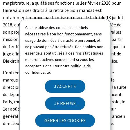
magistrature, a quitté ses fonctions le 1er février 2026 pour
faire valoir ses droits à la retraite. Son mandat est
notamment marqué par la mise en place de la loi du 18 juillet
2018, qui a érigé l'IGP en administration autonome dotée de
Ce site utilise des cookies essentiels
son propre personnel, ainsi que par la dotation de nouvelles
nécessaires à son bon fonctionnement, sans
missions et l'élargissement des missions existantes. A partir
usage de données à caractère personnel, et
du 1er février 2026, Madame Claudine de la Hamette, jusque-là
ne pouvant pas être refusés. Des cookies non
essentiels sont utilisés à des fins statistiques
juge d'instruction directeur au tribunal d'arrondissement de
et seront activés uniquement si vous les
Diekirch, prend la tête de l'organe de contrôle de la police.
acceptez. Consulter notre
politique de
confidentialité
.
L'entrée en fonction de Madame Claudine de la Hamette
marque une nouvelle étape dans le renouvellement de la
J'ACCEPTE
direction de l'Inspection générale de la police, initiée à la suite
du départ en retraite de l'Inspecteur général adjoint Vincent
Fally, membre de la première heure de l'organe de contrôle, le
JE REFUSE
1er août 2025. Depuis cette date, la fonction d'Inspecteur
général adjoint est occupée par Monsieur Patrick Even, ancien
GÉRER LES COOKIES
directeur de la région Capitale de la Police grand-ducale.