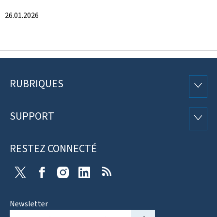
26.01.2026
RUBRIQUES
Pied
RUBRI
de
SUPPORT
SUPP
page
RESTEZ CONNECTÉ
X
Facebook
Instagram
Linkedin
RSS
Newsletter