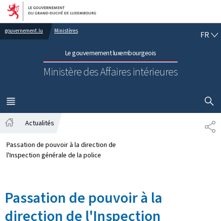
Aller au menu principal
Aller au contenu
FR
gouvernement.lu
Ministères
FR
Le gouvernement luxembourgeois
Ministère des Affaires intérieures
AFFICHER
MENU
PRINCIPAL
Actualités
PA
Accueil
Passation de pouvoir à la direction de
l'Inspection générale de la police
Passation de pouvoir à la
direction de l'Inspection