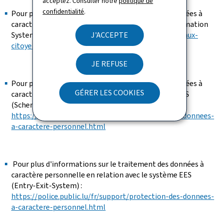
acceptez. Consulter notre
politique de
confidentialité
.
Pour plus d'informations sur le traitement des données à
caractère en relation avec le système VIS (Visa Information
System) :
https://mae.gouvernement.lu/fr/services-aux-
J'ACCEPTE
citoyens/visa-immigration.html
JE REFUSE
Pour plus d'informations sur le traitement des données à
GÉRER LES COOKIES
caractère personnelle en relation avec le système SIS
(Schengen Information System) :
https://police.public.lu/fr/support/protection-des-donnees-
a-caractere-personnel.html
Pour plus d'informations sur le traitement des données à
caractère personnelle en relation avec le système EES
(Entry-Exit-System) :
https://police.public.lu/fr/support/protection-des-donnees-
a-caractere-personnel.html