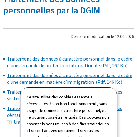
personnelles par la DGIM
Dernière modification le
12.06.2026
Traitement des données à caractère personnel dans le cadre
d'une demande de protection internationale (Pdf, 167 Ko)
Traitement des données à caractère personnel dans le cadre
d'une demande en matière d’immigration (Pdf, 146 Ko)
Traitement des données à caractère personnel pour les
Ce site utilise des cookies essentiels
visiteurs de la DGIM (Pdf, 157 Ko)
nécessaires à son bon fonctionnement, sans
Traitement des données à caractère personnel pour les
usage de données à caractère personnel, et
démarches liées au contrôle d'immigration (y inclus
ne pouvant pas être refusés. Des cookies non
"filtrage") (Pdf, 340 Ko)
essentiels sont utilisés à des fins statistiques
et seront activés uniquement si vous les