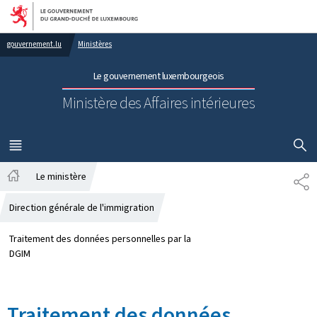
Aller au menu principal
Aller au contenu
gouvernement.lu
Ministères
Le gouvernement luxembourgeois
Ministère des Affaires intérieures
AFFICHER
MENU
PRINCIPAL
Le ministère
PA
Accueil
Direction générale de l'immigration
Traitement des données personnelles par la
DGIM
Traitement des données