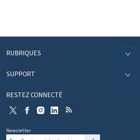
RUBRIQUES
Pied
RUBRI
de
SUPPORT
SUPP
page
RESTEZ CONNECTÉ
X
Facebook
Instagram
Linkedin
RSS
Newsletter