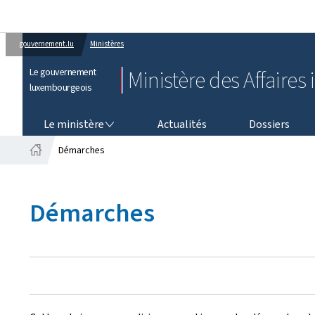
gouvernement.lu
Ministères
Le gouvernement
Ministère des Affaires 
luxembourgeois
LE MINISTÈRE
Le ministère
Actualités
Dossiers
Démarches
Accueil
Démarches