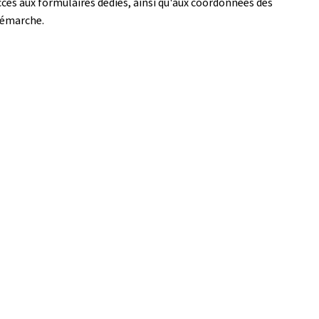
ès aux formulaires dédiés, ainsi qu'aux coordonnées des
 démarche.