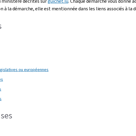
u ministère décrites sur
guichet.lu
. Chaque démarche vous donne acc
on à la démarche, elle est mentionnée dans les liens associés à la
s
égislatives ou européennes
es
s
s
ises