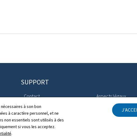
SUPPORT
Contact
Aspects légaux
ls nécessaires à son bon
J'ACC
Plan du site
Déclaration d'access
es à caractère personnel, et ne
s non essentiels sont utilisés à des
À propos du site
Gestion des cookies
niquement si vous les acceptez.
tialité
.