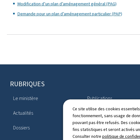
Modification d’un plan d’aménagement général (PAG)
Demande pour un plan d’aménagement particulier (PAP)
Pied
RUBRIQUES
de
Le ministère
Publications
page
Ce site utilise des cookies essentie
Actualités
Agenda
fonctionnement, sans usage de donné
pouvant pas être refusés. Des cookie
Dossiers
Annuaire
fins statistiques et seront activés u
Consulter notre
politique de confiden