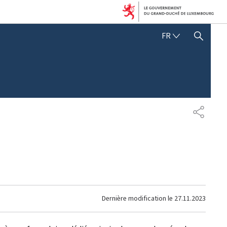
FRANÇAIS
FR
AFFICHER / MASQUER 
PARTAG
Dernière modification le
27.11.2023