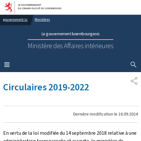
Aller au menu principal
Aller au contenu
gouvernement.lu
Ministères
Le gouvernement luxembourgeois
Ministère des Affaires intérieures
AFFICHER
MENU
PRINCIPAL
PA
Circulaires 2019-2022
Dernière modification le
16.09.2024
En vertu de la loi modifiée du 14 septembre 2018 relative à une
administration transparente et ouverte, le ministère de