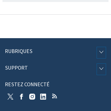
RUBRIQUES
Pied
RUBRI
de
SUPPORT
SUPP
page
RESTEZ CONNECTÉ
X
Facebook
Instagram
Linkedin
RSS