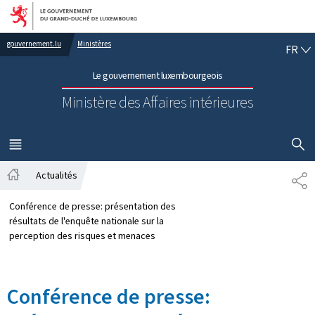
Aller au menu principal
Aller au contenu
FR
gouvernement.lu
Ministères
FR
Le gouvernement luxembourgeois
Ministère des Affaires intérieures
AFFICHER
MENU
PRINCIPAL
Actualités
PA
Accueil
Conférence de presse: présentation des
résultats de l'enquête nationale sur la
perception des risques et menaces
Conférence de presse: