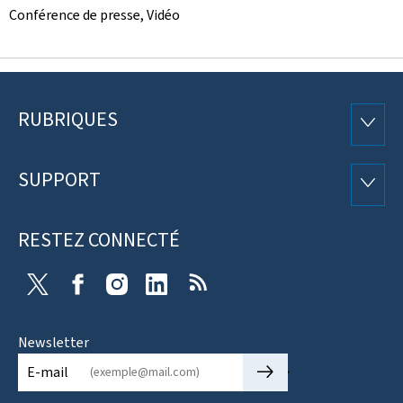
Conférence de presse, Vidéo
RUBRIQUES
Pied
RUBRI
de
SUPPORT
SUPP
page
RESTEZ CONNECTÉ
X
Facebook
Instagram
Linkedin
RSS
Newsletter
🡒
E-mail