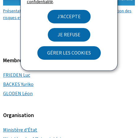
confidentialité
.
Présentation des résultats de l’enquête nationale sur la perception des
J'ACCEPTE
risques et menaces (Vidéo YouTube)
JE REFUSE
GÉRER LES COOKIES
Membre du gouvernement
FRIEDEN Luc
BACKES Yuriko
GLODEN Léon
Organisation
Ministère d'État