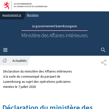
Aller au menu principal
Aller au contenu
gouvernement.lu
Ministères
Le gouvernement luxembourgeois
Ministère des Affaires intérieures
AFFICHER
MENU
PRINCIPAL
Actualités
PA
Accueil
Déclaration du ministère des Affaires intérieures
à la suite du communiqué du parquet de
Luxembourg au sujet des opérations judiciaires
menées le 7 juillet 2026
Déclaration du ministère des