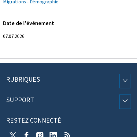
Migrations - Démographie
Date de l'événement
07.07.2026
RUBRIQUES
Pied
RUBRI
de
SUPPORT
SUPP
page
RESTEZ CONNECTÉ
X
Facebook
Instagram
Linkedin
RSS