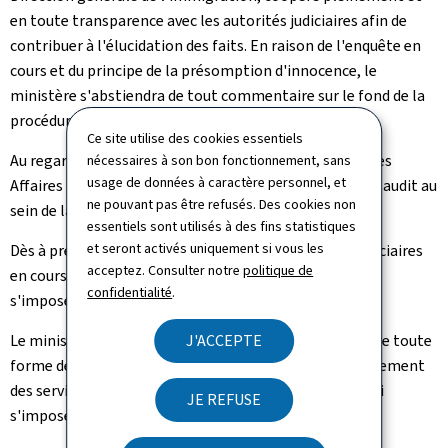
en toute transparence avec les autorités judiciaires afin de
contribuer à l'élucidation des faits. En raison de l'enquête en
cours et du principe de la présomption d'innocence, le
ministère s'abstiendra de tout commentaire sur le fond de la
procédure en cours.
Ce site utilise des cookies essentiels
Au regard de la gravité des faits allégués, le ministre des
nécessaires à son bon fonctionnement, sans
usage de données à caractère personnel, et
Affaires intérieures, Léon Gloden, a décidé de lancer un audit au
ne pouvant pas être refusés. Des cookies non
sein de la Direction générale de l'immigration.
essentiels sont utilisés à des fins statistiques
et seront activés uniquement si vous les
Dès à présent, et sans préjudice des investigations judiciaires
acceptez. Consulter notre
politique de
en cours, le ministère prend toutes les mesures qui
confidentialité
.
s'imposent.
Le ministère réaffirme sa détermination à lutter contre toute
J'ACCEPTE
forme de fraude ou d'abus, à garantir le bon fonctionnement
des services publics et à prendre toutes les mesures qui
JE REFUSE
s'imposeront à l'issue des investigations judiciaires.