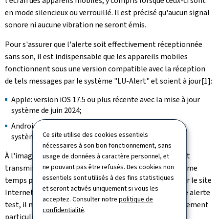
l'écran des appareils mobiles, y compris lorsque ceux-ci sont
en mode silencieux ou verrouillé. Il est précisé qu'aucun signal
sonore ni aucune vibration ne seront émis.
Pour s'assurer que l'alerte soit effectivement réceptionnée
sans son, il est indispensable que les appareils mobiles
fonctionnent sous une version compatible avec la réception
de tels messages par le système "LU-Alert" et soient à jour
[1]:
Apple: version iOS 17.5 ou plus récente avec la mise à jour
système de juin 2024;
Android: Android 11 ou plus récent avec la mise à jour
Ce site utilise des cookies essentiels
système du 1er août 2024.
nécessaires à son bon fonctionnement, sans
À l'image des tests effectués dans le passé, l'alerte test
usage de données à caractère personnel, et
ne pouvant pas être refusés. Des cookies non
transmise via la diffusion cellulaire sera diffusée en même
essentiels sont utilisés à des fins statistiques
temps par l'application mobile "LU-Alert" ainsi que par le site
et seront activés uniquement si vous les
Internet
www.lu-alert.lu
. Étant donné qu'il s'agit d'une alerte
acceptez. Consulter notre
politique de
test, il n'y a pas lieu de réagir ou d'adopter un comportement
confidentialité
.
particulier.