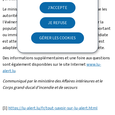
J'ACCEPTE
Le ministère des Affaires intérieures tient à rappeler que les
autorités publiques utilisent ce canal d'alerte lorsque
l'événement sur lequel il y a lieu d'alerter ou d'informer la
JE REFUSE
population est susceptible de présenter un danger important
ou imminent pour la population et qu'une action immédiate
GÉRER LES COOKIES
est attendue d'eux. Spécifiquement l'alerte silencieuse est
adaptée à des situations qui requièrent une alerte discrète.
Des informations supplémentaires et une foire aux questions
sont également disponibles sur le site Internet
www.lu-
alert.lu
.
Communiqué par le ministère des Affaires intérieures et le
Corps grand-ducal d'incendie et de secours
[1]
https://lu-alert.lu/fr/tout-savoir-sur-lu-alert.html