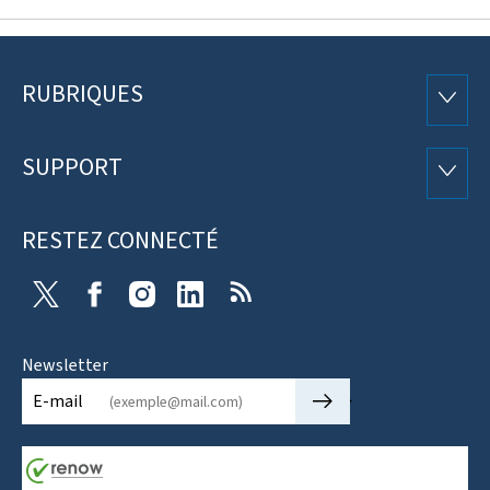
RUBRIQUES
Pied
RUBRI
de
SUPPORT
SUPP
page
RESTEZ CONNECTÉ
X
Facebook
Instagram
Linkedin
RSS
Newsletter
🡒
E-mail