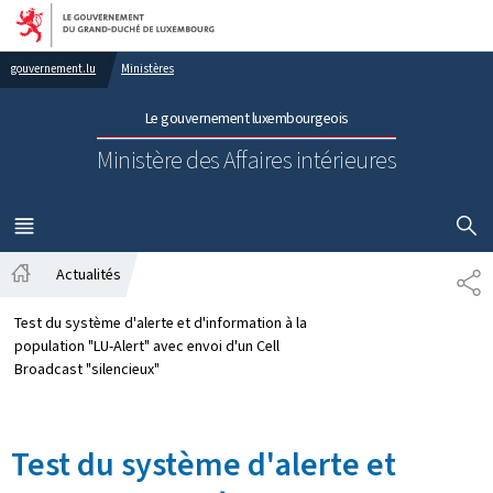
Aller au menu principal
Aller au contenu
gouvernement.lu
Ministères
Le gouvernement luxembourgeois
Ministère des Affaires intérieures
AFFICHER
MENU
PRINCIPAL
Actualités
PA
Accueil
Test du système d'alerte et d'information à la
population "LU-Alert" avec envoi d'un Cell
Broadcast "silencieux"
Test du système d'alerte et