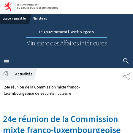
Aller au menu principal
Aller au contenu
gouvernement.lu
Ministères
Le gouvernement luxembourgeois
Ministère des Affaires intérieures
AFFICHER
MENU
PRINCIPAL
Actualités
PA
Accueil
24e réunion de la Commission mixte franco-
luxembourgeoise de sécurité nucléaire
24e réunion de la Commission
mixte franco-luxembourgeoise