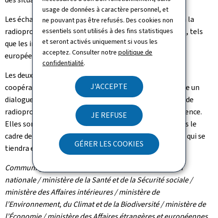
usage de données à caractère personnel, et
Les échanges ont par ailleurs porté sur des sujets liés à la
ne pouvant pas être refusés. Des cookies non
radioprotection, notamment dans le domaine médical, tels
essentiels sont utilisés à des fins statistiques
et seront activés uniquement si vous les
que les initiatives menées dans le cadre de campagnes
acceptez. Consulter notre
politique de
européennes.
confidentialité
.
Les deux parties se sont félicitées de la qualité de leur
J'ACCEPTE
coopération et ont réaffirmé leur volonté de poursuivre un
dialogue régulier sur les questions de sûreté nucléaire, de
radioprotection et de préparation aux situations d'urgence.
JE REFUSE
Elles sont convenues de poursuivre leurs échanges dans le
cadre de la prochaine réunion de la Commission mixte, qui se
GÉRER LES COOKIES
tiendra en France en 2027.
Communiqué par le Haut-Commissariat à la protection
nationale / ministère de la Santé et de la Sécurité sociale /
ministère des Affaires intérieures / ministère de
l’Environnement, du Climat et de la Biodiversité / ministère de
l’Économie / ministère des Affaires étrangères et européennes,