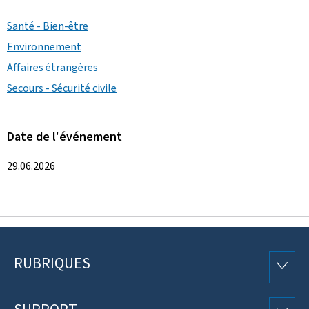
Santé - Bien-être
Environnement
Affaires étrangères
Secours - Sécurité civile
Date de l'événement
29.06.2026
RUBRIQUES
Pied
RUBRI
de