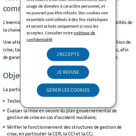
communication
usage de données à caractère personnel, et
ne pouvant pas être refusés. Des cookies non
essentiels sont utilisés à des fins statistiques
L'exercice permet de tester la réorganisation des modalités de
et seront activés uniquement si vous les
la chaine d'alerte transfrontalière.
acceptez. Consulter notre
politique de
confidentialité
.
Une attention particulière sera portée à la communication de
crise, tant entre les autorités qu'à destination du public, afin
J'ACCEPTE
de garantir une information cohérente, rapide et fiable.
JE REFUSE
Objectifs pour le Luxembourg
La participation luxembourgeoise vise notamment à :
GÉRER LES COOKIES
Tester la réception et le traitement de l'alerte;
Évaluer la mise en oeuvre du plan gouvernemental de
gestion de crise en cas d'accident nucléaire;
Vérifier le fonctionnement des structures de gestion de
crise, en particulier la CER, la CCI et la CC;