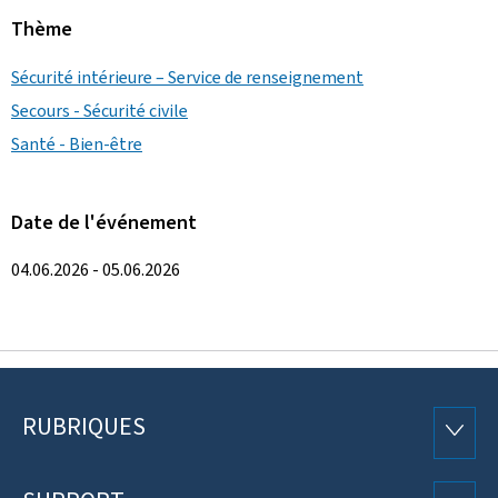
Thème
Sécurité intérieure – Service de renseignement
Secours - Sécurité civile
Santé - Bien-être
Date de l'événement
04.06.2026 - 05.06.2026
RUBRIQUES
Pied
RUBRI
de