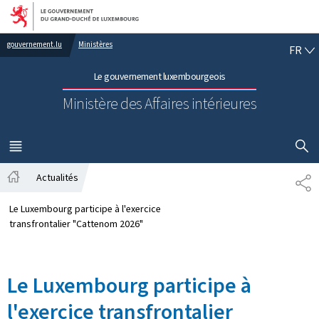
Aller au menu principal
Aller au contenu
FR
gouvernement.lu
Ministères
FR
Le gouvernement luxembourgeois
Ministère des Affaires intérieures
AFFICHER
MENU
PRINCIPAL
Actualités
PA
Accueil
Le Luxembourg participe à l'exercice
transfrontalier "Cattenom 2026"
Le Luxembourg participe à
l'exercice transfrontalier