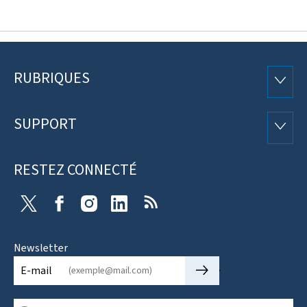
RUBRIQUES
Pied
RUBRI
de
SUPPORT
SUPP
page
RESTEZ CONNECTÉ
X
Facebook
Instagram
Linkedin
RSS
Newsletter
🡒
E-mail