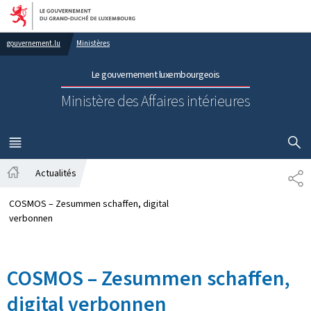
Aller au menu principal
Aller au contenu
gouvernement.lu
Ministères
Le gouvernement luxembourgeois
Ministère des Affaires intérieures
AFFICHER
MENU
PRINCIPAL
Actualités
PA
Accueil
COSMOS – Zesummen schaffen, digital
verbonnen
COSMOS – Zesummen schaffen,
digital verbonnen