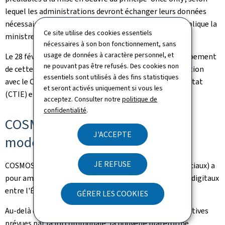
lequel les administrations devront échanger leurs données
nécessaires à l'occasion d'une démarche concrète", explique la
Ce site utilise des cookies essentiels
ministre de la Digitalisation, Stéphanie Obertin.
nécessaires à son bon fonctionnement, sans
usage de données à caractère personnel, et
Le 28 février, l'avis du marché public relatif au développement
ne pouvant pas être refusés. Des cookies non
de cette plateforme a été publié, en étroite collaboration
essentiels sont utilisés à des fins statistiques
avec le Centre des technologies de l'information de l'État
et seront activés uniquement si vous les
(CTIE) et le ministère de la Digitalisation.
acceptez. Consulter notre
politique de
confidentialité
.
COSMOS: une plateforme
J'ACCEPTE
modernisée
JE REFUSE
COSMOS (communes, syndicats, ministères, offices sociaux) a
pour ambition de devenir le pôle central des échanges digitaux
entre l'État et le secteur communal.
GÉRER LES COOKIES
Au-delà de la gestion actuelle des décisions administratives
prévues par la loi communale, la nouvelle plateforme