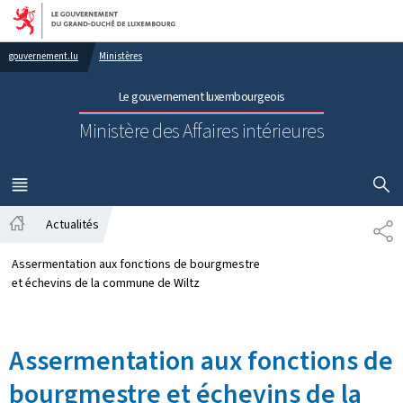
Aller au menu principal
Aller au contenu
gouvernement.lu
Ministères
Le gouvernement luxembourgeois
Ministère des Affaires intérieures
AFFICHER
MENU
PRINCIPAL
Actualités
PA
Accueil
Assermentation aux fonctions de bourgmestre
et échevins de la commune de Wiltz
Assermentation aux fonctions de
bourgmestre et échevins de la