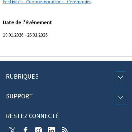
Festivités - Commémorations - Cérémonies
Date de l'événement
19.01.2026 - 26.01.2026
RUBRIQUES
Pied
RUBRI
de
SUPPORT
SUPP
page
RESTEZ CONNECTÉ
X
Facebook
Instagram
Linkedin
RSS