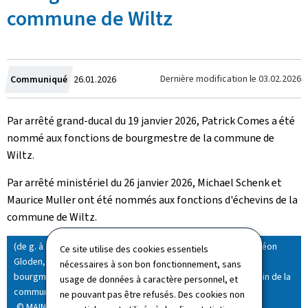
commune de Wiltz
Crée
Dernière modification le
03.02.2026
Communiqué
26.01.2026
le
Par arrêté grand-ducal du 19 janvier 2026, Patrick Comes a été
nommé aux fonctions de bourgmestre de la commune de
Wiltz.
Par arrêté ministériel du 26 janvier 2026, Michael Schenk et
Maurice Muller ont été nommés aux fonctions d'échevins de la
commune de Wiltz.
(de g. à dr.) Maurice Muller, échevin de la commune de Wiltz ; Léon
Ce site utilise des cookies essentiels
Gloden, ministre des Affaires intérieures ; Patrick Comes,
nécessaires à son bon fonctionnement, sans
bourgmestre de la commune de Wiltz ; Michael Schenk, échevin de la
usage de données à caractère personnel, et
commune de Wiltz
ne pouvant pas être refusés. Des cookies non
© MAINT