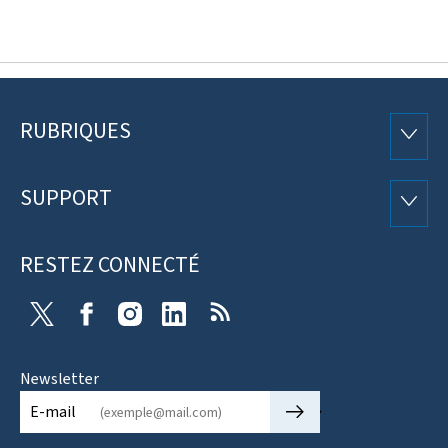
RUBRIQUES
Pied
RUBRI
de
SUPPORT
SUPP
page
RESTEZ CONNECTÉ
X
Facebook
Instagram
Linkedin
RSS
Newsletter
🡒
E-mail