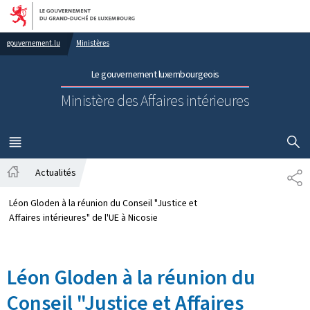
Aller au menu principal
Aller au contenu
gouvernement.lu
Ministères
Le gouvernement luxembourgeois
Ministère des Affaires intérieures
AFFICHER
MENU
PRINCIPAL
Actualités
PA
Accueil
Léon Gloden à la réunion du Conseil "Justice et
Affaires intérieures" de l'UE à Nicosie
Léon Gloden à la réunion du
Conseil "Justice et Affaires