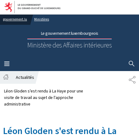
Aller au menu principal
Aller au contenu
gouvernement.lu
Ministères
Le gouvernement luxembourgeois
Ministère des Affaires intérieures
AFFICHER
MENU
PRINCIPAL
Actualités
PA
Accueil
Léon Gloden s'est rendu à La Haye pour une
visite de travail au sujet de l'approche
administrative
Léon Gloden s'est rendu à La