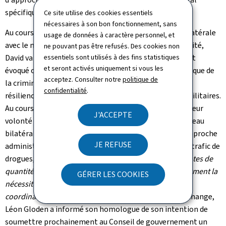
spécifique.
Ce site utilise des cookies essentiels
nécessaires à son bon fonctionnement, sans
Au cours de la visite, Léon Gloden a eu une entrevue bilatérale
usage de données à caractère personnel, et
avec le ministre néerlandais de la Justice et de la Sécurité,
ne pouvant pas être refusés. Des cookies non
David van Weel, pendant laquelle les deux ministres ont
essentiels sont utilisés à des fins statistiques
et seront activés uniquement si vous les
évoqué outre l'approche administrative, la problématique de
acceptez. Consulter notre
politique de
la criminalité organisée et du narcotrafic, ainsi que la
confidentialité
.
résilience notamment face aux menaces hybrides et militaires.
Au cours de cette entrevue, les ministres ont exprimé leur
J'ACCEPTE
volonté d'intensifier la collaboration, aussi bien au niveau
bilatéral qu'au sein du Benelux, dans le domaine de l'approche
JE REFUSE
administrative. S'agissant de la problématique liée au trafic de
drogues, Léon Gloden a précisé:
"Les deux saisies récentes de
quantités historiques de cocaïne au Luxembourg confirment la
GÉRER LES COOKIES
nécessité d'une approche multidisciplinaire en étroite
coordination avec les autres ministères"
. Lors de cet échange,
Léon Gloden a informé son homologue de son intention de
soumettre prochainement au Conseil de gouvernement un